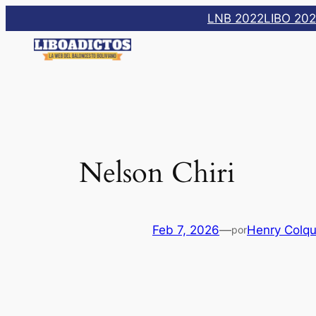
Saltar
LNB 2022
LIBO 20
al
contenido
Nelson Chiri
Feb 7, 2026
—
Henry Colq
por