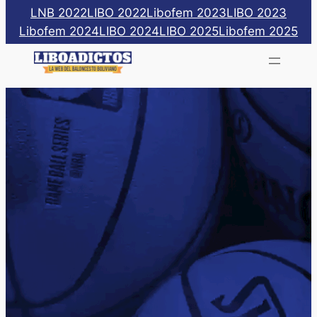
Saltar
LNB 2022
LIBO 2022
Libofem 2023
LIBO 2023
al
Libofem 2024
LIBO 2024
LIBO 2025
Libofem 2025
contenido