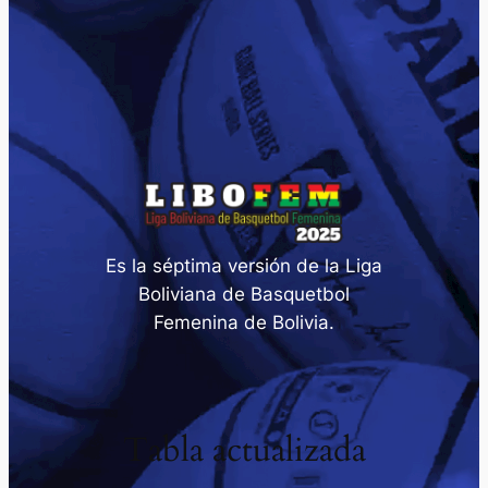
Es la séptima versión de la Liga
Boliviana de Basquetbol
Femenina de Bolivia.
Tabla actualizada