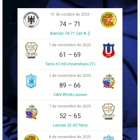
31 de octubre de 2025
74
–
71
Alemán 74-71 Carl A-Z
1 de noviembre de 2025
61
–
69
Tenis 61-69 Universitario (T)
2 de noviembre de 2025
89
–
66
CAN 89-66 Leones
7 de noviembre de 2025
52
–
65
Leones 52-65 Tenis
8 de noviembre de 2025