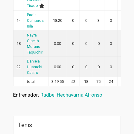
Tirado
Paola
14
Quinteros
18:20
0
0
3
0
0
Isla
Nayra
Giselth
18
0:00
0
0
0
0
0
Moruno
Taquichiri
Daniela
22
Huarachi
0:00
0
0
0
0
0
Castro
total
3:19:55
52
18
75
24
11
Entrenador:
Radbel Hechavarria Alfonso
Tenis