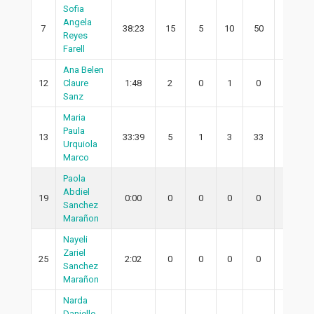
Sofia
Angela
7
38:23
15
5
10
50
4
Reyes
Farell
Ana Belen
12
Claure
1:48
2
0
1
0
0
Sanz
Maria
Paula
13
33:39
5
1
3
33
1
Urquiola
Marco
Paola
Abdiel
19
0:00
0
0
0
0
0
Sanchez
Marañon
Nayeli
Zariel
25
2:02
0
0
0
0
0
Sanchez
Marañon
Narda
Danielle