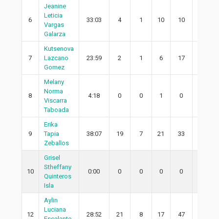
Jeanine
Leticia
6
33:03
4
1
10
10
0
Vargas
Galarza
Kutsenova
7
Lazcano
23:59
2
1
6
17
1
Gomez
Melany
Norma
8
4:18
0
0
1
0
0
Viscarra
Taboada
Erika
9
Tapia
38:07
19
7
21
33
4
Zeballos
Grisel
Stheffany
10
0:00
0
0
0
0
0
Quinteros
Isla
Aylin
Luciana
12
28:52
21
8
17
47
6
Escalante