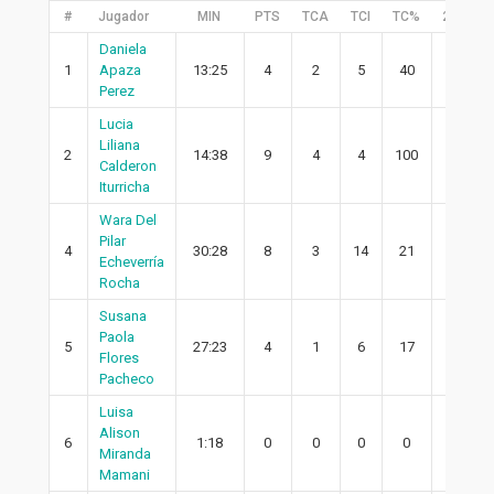
#
Jugador
MIN
PTS
TCA
TCI
TC%
2PA
Daniela
1
Apaza
13:25
4
2
5
40
2
Perez
Lucia
Liliana
2
14:38
9
4
4
100
3
Calderon
Iturricha
Wara Del
Pilar
4
30:28
8
3
14
21
2
Echeverría
Rocha
Susana
Paola
5
27:23
4
1
6
17
0
Flores
Pacheco
Luisa
Alison
6
1:18
0
0
0
0
0
Miranda
Mamani