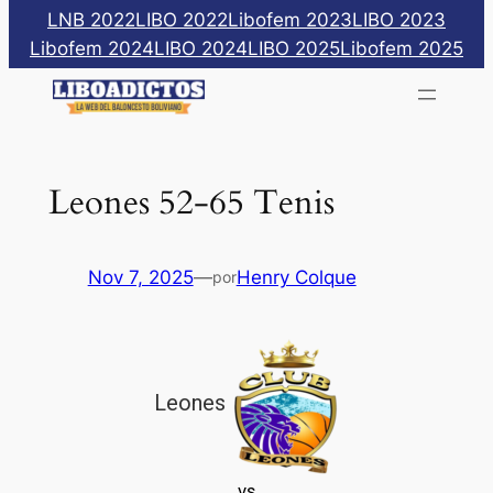
Saltar
LNB 2022
LIBO 2022
Libofem 2023
LIBO 2023
al
Libofem 2024
LIBO 2024
LIBO 2025
Libofem 2025
contenido
Leones 52-65 Tenis
Nov 7, 2025
—
Henry Colque
por
Leones
vs