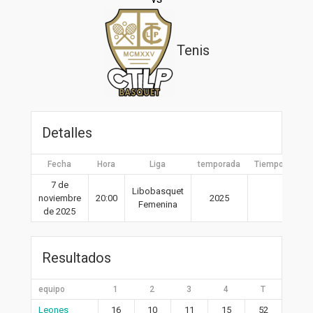
Tenis
Detalles
Fecha
Hora
Liga
temporada
Tiempo compl
7 de
Libobasquet
noviembre
20:00
2025
40′
Femenina
de 2025
Resultados
equipo
1
2
3
4
T
Leones
16
10
11
15
52