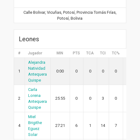
Calle Bolivar, Vicuñas, Potosí, Provincia Tomás Frías,
Potosí, Bolivia
Leones
#
Jugador
MIN
PTS
TCA
TCI
TC%
2PA
Alejandra
Natividad
1
0:00
0
0
0
0
0
Antequera
Quispe
Carla
Lorena
2
25:55
0
0
3
0
0
Antequera
Quispe
Miel
Brigithe
4
27:21
6
1
14
7
0
Eguez
Solar