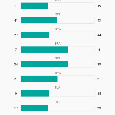
11
19
2PI
41
43
2P%
27
44
3PA
7
4
3PI
34
19
3P%
21
21
TLA
9
15
TLI
17
29