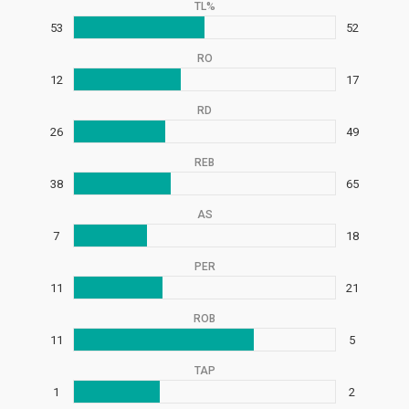
TL%
53
52
RO
12
17
RD
26
49
REB
38
65
AS
7
18
PER
11
21
ROB
11
5
TAP
1
2