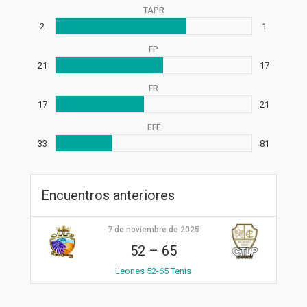
TAPR
2
1
FP
21
17
FR
17
21
EFF
33
81
Encuentros anteriores
7 de noviembre de 2025
52
–
65
Leones 52-65 Tenis