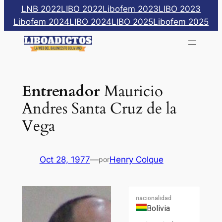
Saltar
LNB 2022
LIBO 2022
Libofem 2023
LIBO 2023
al
Libofem 2024
LIBO 2024
LIBO 2025
Libofem 2025
contenido
Entrenador
Mauricio
Andres Santa Cruz de la
Vega
Oct 28, 1977
—
Henry Colque
por
nacionalidad
Bolivia