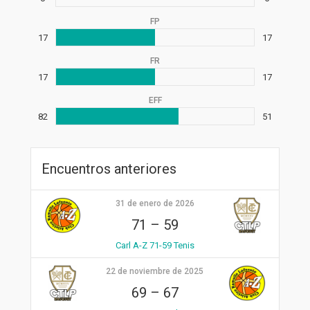
FP
17
17
FR
17
17
EFF
82
51
Encuentros anteriores
31 de enero de 2026
71
–
59
Carl A-Z 71-59 Tenis
22 de noviembre de 2025
69
–
67