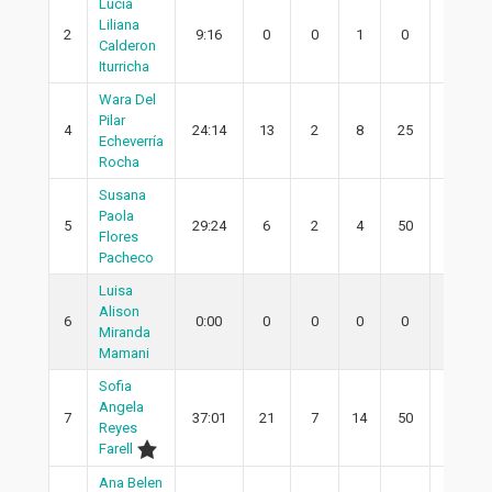
Lucia
Liliana
2
9:16
0
0
1
0
0
Calderon
Iturricha
Wara Del
Pilar
4
24:14
13
2
8
25
0
Echeverría
Rocha
Susana
Paola
5
29:24
6
2
4
50
0
Flores
Pacheco
Luisa
Alison
6
0:00
0
0
0
0
0
Miranda
Mamani
Sofia
Angela
7
37:01
21
7
14
50
5
Reyes
Farell
Ana Belen