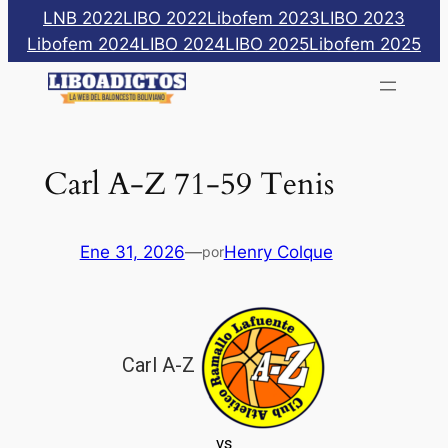
Saltar
LNB 2022
LIBO 2022
Libofem 2023
LIBO 2023
al
Libofem 2024
LIBO 2024
LIBO 2025
Libofem 2025
contenido
Carl A-Z 71-59 Tenis
Ene 31, 2026
—
Henry Colque
por
Carl A-Z
vs