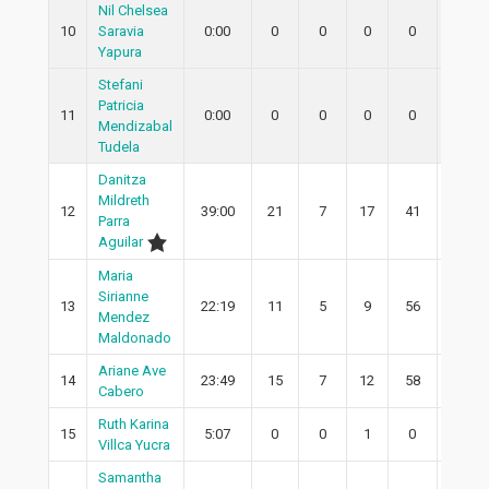
Nil Chelsea
10
Saravia
0:00
0
0
0
0
0
Yapura
Stefani
Patricia
11
0:00
0
0
0
0
0
Mendizabal
Tudela
Danitza
Mildreth
12
39:00
21
7
17
41
4
Parra
Aguilar
Maria
Sirianne
13
22:19
11
5
9
56
5
Mendez
Maldonado
Ariane Ave
14
23:49
15
7
12
58
6
Cabero
Ruth Karina
15
5:07
0
0
1
0
0
Villca Yucra
Samantha