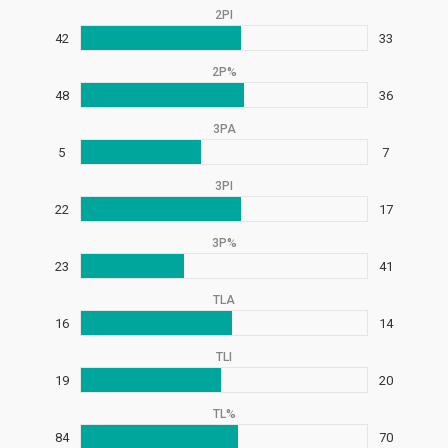
2PI
42
33
2P%
48
36
3PA
5
7
3PI
22
17
3P%
23
41
TLA
16
14
TLI
19
20
TL%
84
70