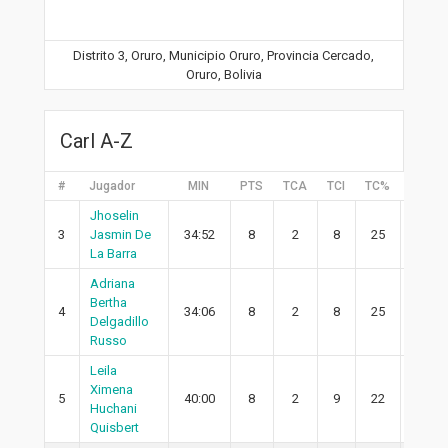
Distrito 3, Oruro, Municipio Oruro, Provincia Cercado,
Oruro, Bolivia
Carl A-Z
#
Jugador
MIN
PTS
TCA
TCI
TC%
2PA
Jhoselin
3
Jasmin De
34:52
8
2
8
25
2
La Barra
Adriana
Bertha
4
34:06
8
2
8
25
1
Delgadillo
Russo
Leila
Ximena
5
40:00
8
2
9
22
2
Huchani
Quisbert