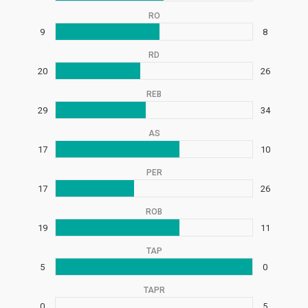
RO
9
8
RD
20
26
REB
29
34
AS
17
10
PER
17
26
ROB
19
11
TAP
5
0
TAPR
0
5