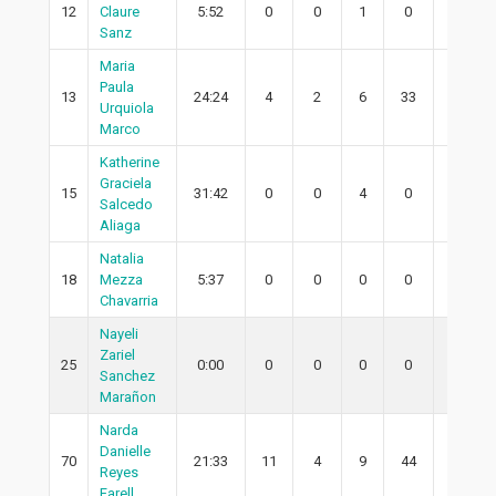
12
Claure
5:52
0
0
1
0
0
Sanz
Maria
Paula
13
24:24
4
2
6
33
2
Urquiola
Marco
Katherine
Graciela
15
31:42
0
0
4
0
0
Salcedo
Aliaga
Natalia
18
Mezza
5:37
0
0
0
0
0
Chavarria
Nayeli
Zariel
25
0:00
0
0
0
0
0
Sanchez
Marañon
Narda
Danielle
70
21:33
11
4
9
44
3
Reyes
Farell