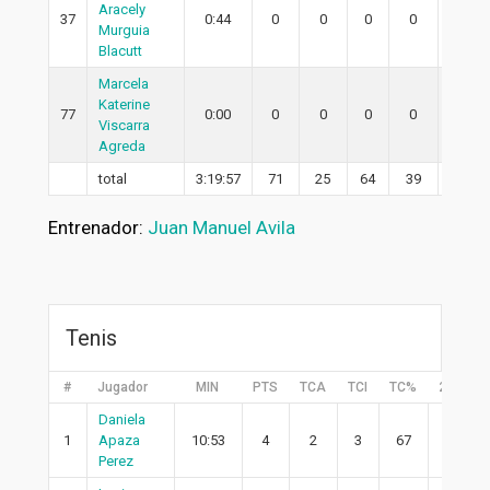
Aracely
37
0:44
0
0
0
0
0
Murguia
Blacutt
Marcela
Katerine
77
0:00
0
0
0
0
0
Viscarra
Agreda
total
3:19:57
71
25
64
39
20
Entrenador:
Juan Manuel Avila
Tenis
#
Jugador
MIN
PTS
TCA
TCI
TC%
2PA
Daniela
1
Apaza
10:53
4
2
3
67
2
Perez