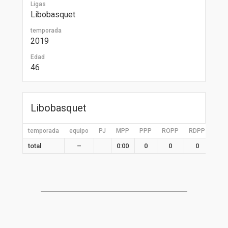
Ligas
Libobasquet
temporada
2019
Edad
46
Libobasquet
temporada
equipo
PJ
MPP
PPP
ROPP
RDPP
RPP
total
–
0:00
0
0
0
0