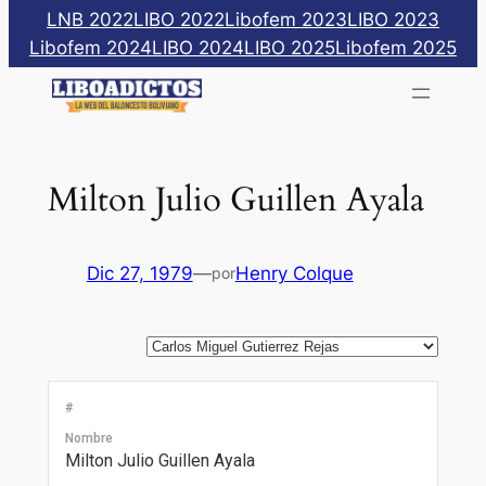
Saltar
LNB 2022
LIBO 2022
Libofem 2023
LIBO 2023
al
Libofem 2024
LIBO 2024
LIBO 2025
Libofem 2025
contenido
Milton Julio Guillen Ayala
Dic 27, 1979
—
Henry Colque
por
#
Nombre
Milton Julio Guillen Ayala