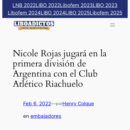
Saltar
LNB 2022
LIBO 2022
Libofem 2023
LIBO 2023
al
Libofem 2024
LIBO 2024
LIBO 2025
Libofem 2025
contenido
Nicole Rojas jugará en la
primera división de
Argentina con el Club
Atlético Riachuelo
Feb 6, 2022
—
Henry Colque
por
en
embajadores