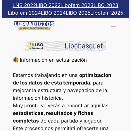
Saltar
LNB 2022
LIBO 2022
Libofem 2023
LIBO 2023
al
Libofem 2024
LIBO 2024
LIBO 2025
Libofem 2025
contenido
Información en actualización
Estamos trabajando en una
optimización
de los datos de esta temporada
, para
mejorar la estructura y navegación de la
información histórica.
Muy pronto volverás a encontrar aquí las
estadísticas, resultados y fichas
completas
de cada partido y jugador.
Este proceso nos permitirá ofrecerte una