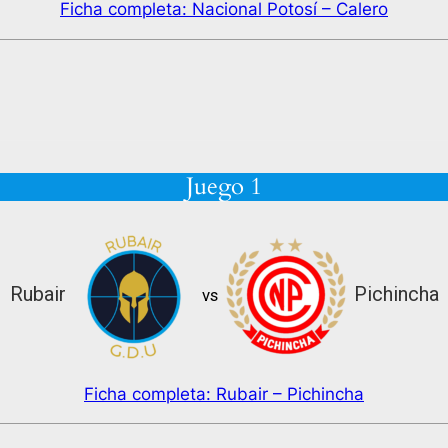
Ficha completa: Nacional Potosí – Calero
Juego 1
Rubair
Pichincha
vs
Ficha completa: Rubair – Pichincha