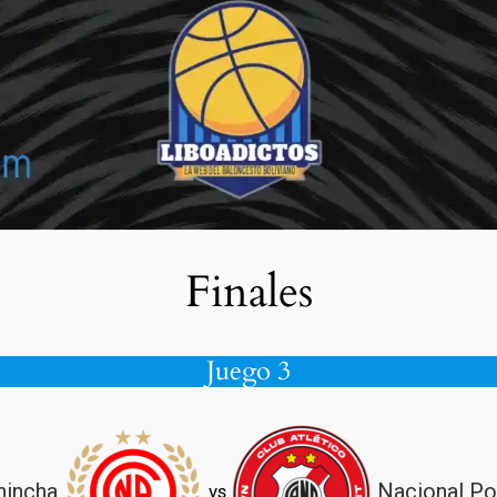
Finales
Juego 3
hincha
Nacional Po
vs