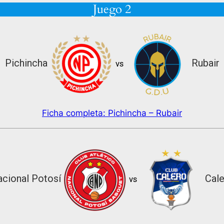
Juego 2
Pichincha
Rubair
vs
Ficha completa: Pichincha – Rubair
cional Potosí
Cal
vs