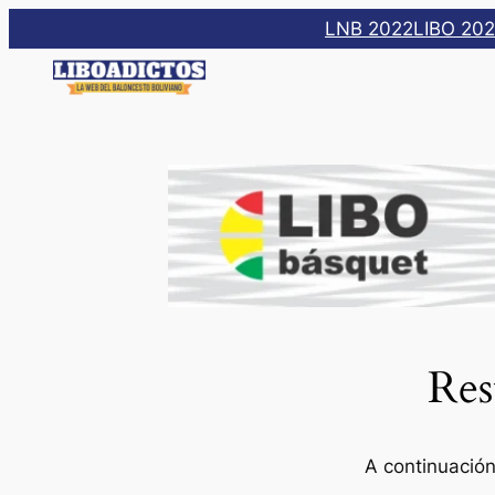
Saltar
LNB 2022
LIBO 20
al
contenido
Res
A continuación