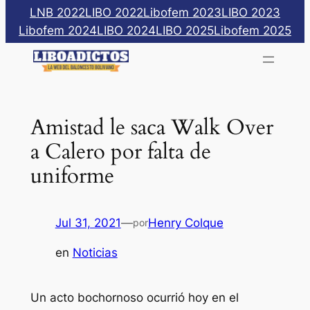
Saltar
LNB 2022
LIBO 2022
Libofem 2023
LIBO 2023
al
Libofem 2024
LIBO 2024
LIBO 2025
Libofem 2025
contenido
Amistad le saca Walk Over
a Calero por falta de
uniforme
Jul 31, 2021
—
Henry Colque
por
en
Noticias
Un acto bochornoso ocurrió hoy en el