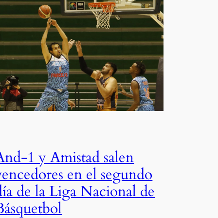
And-1 y Amistad salen
vencedores en el segundo
día de la Liga Nacional de
Básquetbol