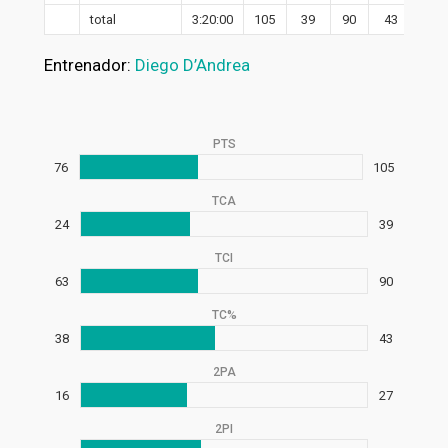
total
3:20:00
105
39
90
43
27
Entrenador:
Diego D’Andrea
PTS
76
105
TCA
24
39
TCI
63
90
TC%
38
43
2PA
16
27
2PI