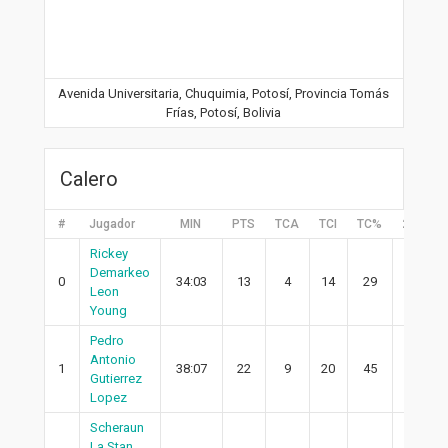
Avenida Universitaria, Chuquimia, Potosí, Provincia Tomás
Frías, Potosí, Bolivia
Calero
#
Jugador
MIN
PTS
TCA
TCI
TC%
2PA
Rickey
Demarkeo
0
34:03
13
4
14
29
2
Leon
Young
Pedro
Antonio
1
38:07
22
9
20
45
5
Gutierrez
Lopez
Scheraun
La Stan