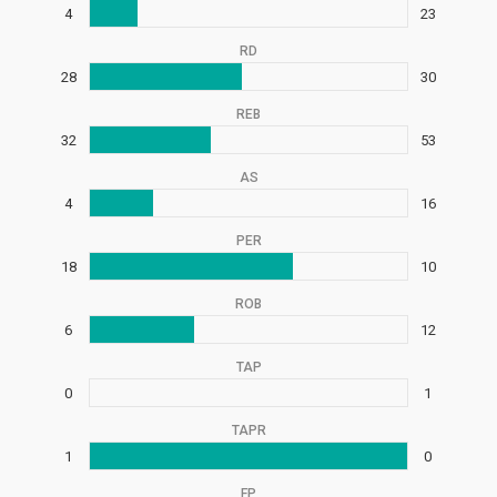
4
23
RD
28
30
REB
32
53
AS
4
16
PER
18
10
ROB
6
12
TAP
0
1
TAPR
1
0
FP