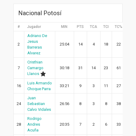
Nacional Potosí
#
Jugador
MIN
PTS
TCA
TCI
TC%
2PA
Adriano De
Jesus
2
25:04
14
4
18
22
1
Barreras
Alvarez
Cristhian
7
Camargo
30:18
31
14
23
61
11
Llanos
Luis Armando
16
33:21
9
3
11
27
2
Choque Parra
Juan
24
Sebastian
26:56
8
3
8
38
1
Calvo Vidales
Rodrigo
28
Andres
20:35
7
2
6
33
2
Acuña