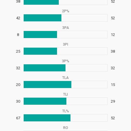
38
52
2P%
42
52
3PA
8
12
3PI
25
38
3P%
32
32
TLA
20
15
TLI
30
29
TL%
67
52
RO