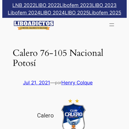
Saltar
LNB 2022
LIBO 2022
Libofem 2023
LIBO 2023
al
Libofem 2024
LIBO 2024
LIBO 2025
Libofem 2025
contenido
Calero 76-105 Nacional
Potosí
Jul 21, 2021
—
Henry Colque
por
Calero