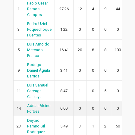
Paolo Cesar
1
Ramos
27:26
12
4
9
44
2
Campos
Pedro Uziel
3
Poquechoque
1:22
0
0
0
0
0
Fuentes
Luis Arnoldo
5
Mercado
16:41
20
8
8
100
8
Franco
Rodrigo
9
Daniel Águila
3:41
0
0
0
0
0
Barrios
Luis Samuel
11
Careaga
8:47
1
0
5
0
0
Calizaya
Adrian Alcino
14
0:00
0
0
0
0
0
Forbes
Deybid
23
Ramiro Gil
5:49
3
1
2
50
0
Rodriguez