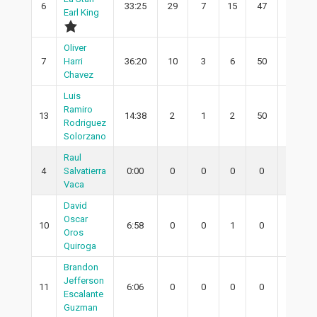
6
33:25
29
7
15
47
5
Earl King
Oliver
7
Harri
36:20
10
3
6
50
3
Chavez
Luis
Ramiro
13
14:38
2
1
2
50
1
Rodriguez
Solorzano
Raul
4
Salvatierra
0:00
0
0
0
0
0
Vaca
David
Oscar
10
6:58
0
0
1
0
0
Oros
Quiroga
Brandon
Jefferson
11
6:06
0
0
0
0
0
Escalante
Guzman