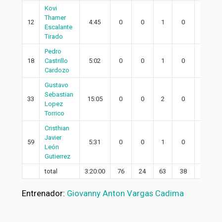
Kovi
Thamer
12
4:45
0
0
1
0
0
Escalante
Tirado
Pedro
18
Castrillo
5:02
0
0
1
0
0
Cardozo
Gustavo
Sebastian
33
15:05
0
0
2
0
0
Lopez
Torrico
Cristhian
Javier
59
5:31
0
0
1
0
0
León
Gutierrez
total
3:20:00
76
24
63
38
16
Entrenador:
Giovanny Anton Vargas Cadima