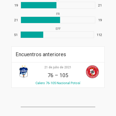
19
21
FR
21
19
EFF
51
112
Encuentros anteriores
21 de julio de 2021
76
–
105
Calero 76-105 Nacional Potosí