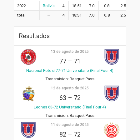
2022
Bolivia
4
18:51
7.0
0.8
2.5
3.
total
–
4
18:51
7.0
0.8
2.5
3.
Resultados
13 de agosto de 2025
77
–
71
Nacional Potosí 77-71 Universitario (Final Four 4)
Transmision:
Basquet Pass
12 de agosto de 2025
63
–
72
Leones 63-72 Universitario (Final Four 4)
Transmision:
Basquet Pass
11 de agosto de 2025
82
–
72