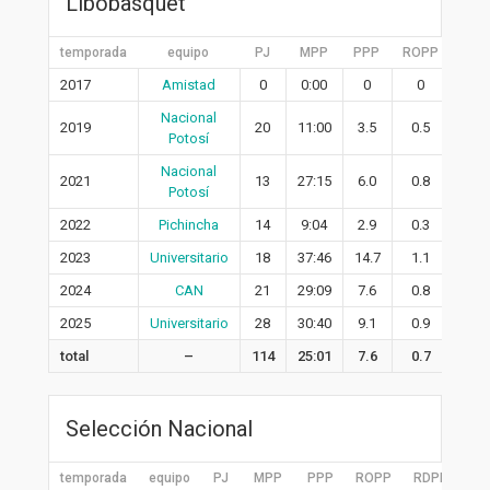
Libobasquet
temporada
equipo
PJ
MPP
PPP
ROPP
RDP
2017
Amistad
0
0:00
0
0
0
Nacional
2019
20
11:00
3.5
0.5
1.0
Potosí
Nacional
2021
13
27:15
6.0
0.8
2.5
Potosí
2022
Pichincha
14
9:04
2.9
0.3
0.9
2023
Universitario
18
37:46
14.7
1.1
3.9
2024
CAN
21
29:09
7.6
0.8
2.4
2025
Universitario
28
30:40
9.1
0.9
3.9
total
–
114
25:01
7.6
0.7
2.6
Selección Nacional
temporada
equipo
PJ
MPP
PPP
ROPP
RDPP
RP