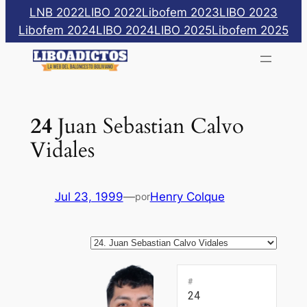
Saltar
LNB 2022
LIBO 2022
Libofem 2023
LIBO 2023
al
Libofem 2024
LIBO 2024
LIBO 2025
Libofem 2025
contenido
24
Juan Sebastian Calvo
Vidales
Jul 23, 1999
—
Henry Colque
por
#
24