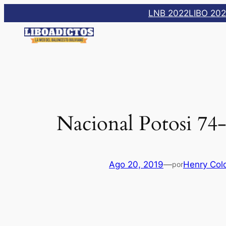
Saltar
LNB 2022
LIBO 20
al
contenido
Nacional Potosi 74
Ago 20, 2019
—
Henry Col
por