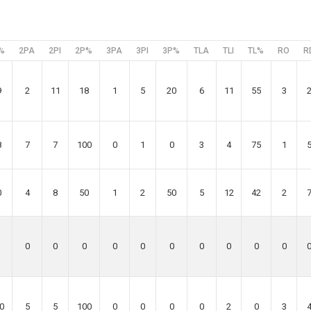
%
2PA
2PI
2P%
3PA
3PI
3P%
TLA
TLI
TL%
RO
R
9
2
11
18
1
5
20
6
11
55
3
8
7
7
100
0
1
0
3
4
75
1
0
4
8
50
1
2
50
5
12
42
2
0
0
0
0
0
0
0
0
0
0
0
5
5
100
0
0
0
0
2
0
3