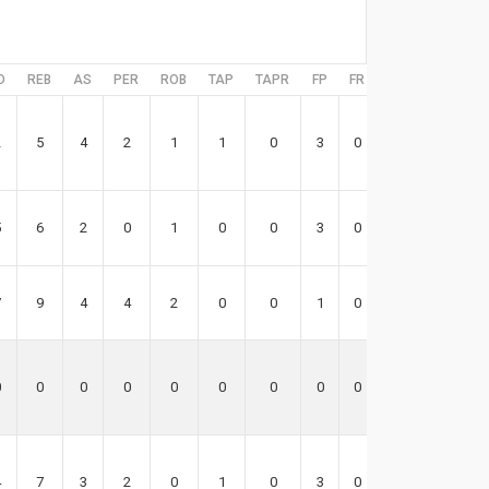
D
REB
AS
PER
ROB
TAP
TAPR
FP
FR
EFF
2
5
4
2
1
1
0
3
0
4
5
6
2
0
1
0
0
3
0
24
7
9
4
4
2
0
0
1
0
15
0
0
0
0
0
0
0
0
0
0
4
7
3
2
0
1
0
3
0
17