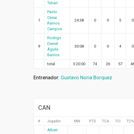
Tubari
Paolo
Cesar
1
24:38
0
0
5
0
Ramos
Campos
Rodrigo
Daniel
9
30:08
0
0
4
0
Águila
Barrios
total
3:20:00
74
26
57
4
Entrenador:
Gustavo Noria Borquez
CAN
#
Jugador
MIN
PTS
TCA
TCI
TC%
Albert