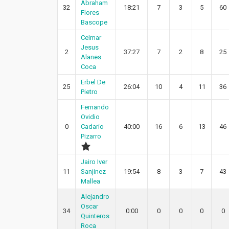
Abraham
32
18:21
7
3
5
60
Flores
Bascope
Celmar
Jesus
2
37:27
7
2
8
25
Alanes
Coca
Erbel De
25
26:04
10
4
11
36
Pietro
Fernando
Ovidio
0
Cadario
40:00
16
6
13
46
Pizarro
Jairo Iver
11
Sanjinez
19:54
8
3
7
43
Mallea
Alejandro
Oscar
34
0:00
0
0
0
0
Quinteros
Roca