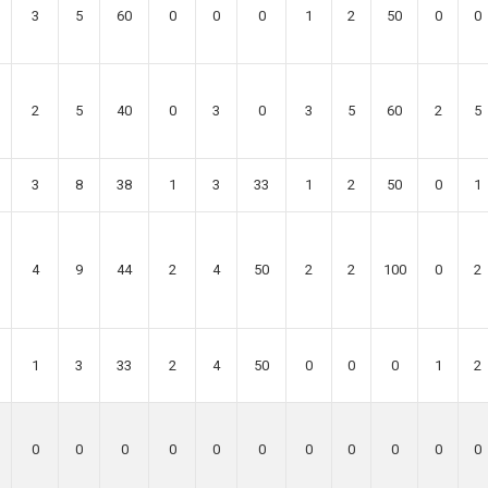
3
5
60
0
0
0
1
2
50
0
0
2
5
40
0
3
0
3
5
60
2
5
3
8
38
1
3
33
1
2
50
0
1
4
9
44
2
4
50
2
2
100
0
2
1
3
33
2
4
50
0
0
0
1
2
0
0
0
0
0
0
0
0
0
0
0