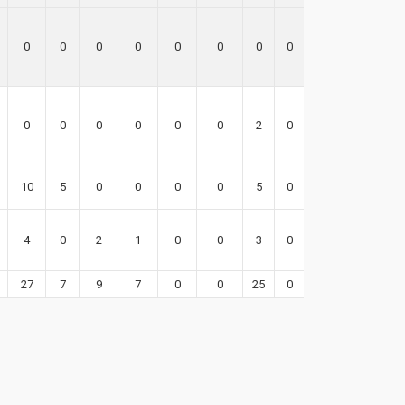
0
0
0
0
0
0
0
0
0
0
0
0
0
0
0
2
0
-1
10
5
0
0
0
0
5
0
14
4
0
2
1
0
0
3
0
11
27
7
9
7
0
0
25
0
56