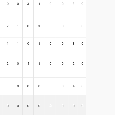
0
0
3
1
0
0
3
0
2
7
1
0
3
0
0
3
0
10
1
1
0
1
0
0
3
0
5
2
0
4
1
0
0
2
0
8
3
0
0
0
0
0
4
0
7
0
0
0
0
0
0
0
0
0