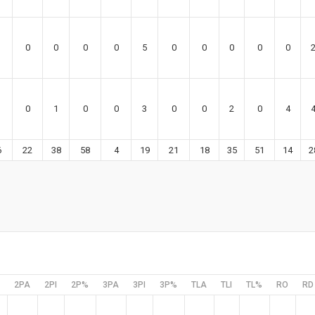
0
0
0
0
5
0
0
0
0
0
0
1
0
0
3
0
0
2
0
4
6
22
38
58
4
19
21
18
35
51
14
2
2PA
2PI
2P%
3PA
3PI
3P%
TLA
TLI
TL%
RO
RD