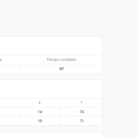
a
Tiempo completo
40′
4
T
14
74
19
71