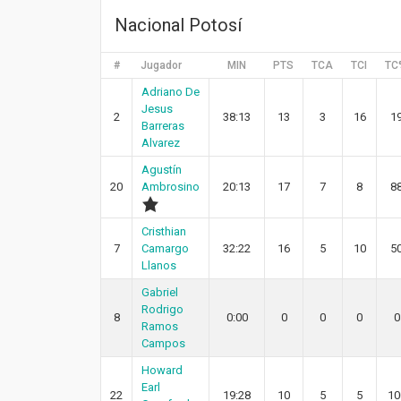
Nacional Potosí
#
Jugador
MIN
PTS
TCA
TCI
TC
Adriano De
Jesus
2
38:13
13
3
16
1
Barreras
Alvarez
Agustín
20
Ambrosino
20:13
17
7
8
8
Cristhian
7
Camargo
32:22
16
5
10
5
Llanos
Gabriel
Rodrigo
8
0:00
0
0
0
0
Ramos
Campos
Howard
Earl
22
19:28
10
5
5
10