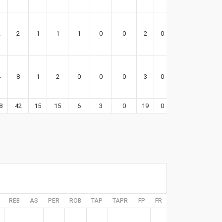
2
2
1
1
1
0
0
2
0
-2
4
8
1
2
0
0
0
3
0
1
8
42
15
15
6
3
0
19
0
77
REB
AS
PER
ROB
TAP
TAPR
FP
FR
EFF