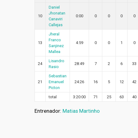
Daniel
Jhonatan
10
0:00
0
0
0
0
Canaviri
Callejas
Jheral
Franco
13
4:59
0
0
1
0
Sanjinez
Mallea
Lisandro
24
28:49
7
2
6
33
Rasio
Sebastian
21
Emanuel
24:26
16
5
12
42
Picton
total
3:20:00
71
25
63
40
Entrenador:
Matias Martinho