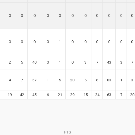
0
0
0
0
0
0
0
0
0
0
0
0
0
0
0
1
0
0
0
0
0
0
2
5
40
0
1
0
3
7
43
3
7
4
7
57
1
5
20
5
6
83
1
3
19
42
45
6
21
29
15
24
63
7
20
PTS