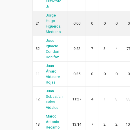
Crawford
Jr
Jorge
Hugo
21
0:00
0
0
0
0
Figueroa
Medrano
Jose
Ignacio
32
9:52
7
3
4
7
Condori
Bonifaz
Juan
Álvaro
11
0:25
0
0
0
0
Vidaurre
Rojas
Juan
Sebastian
12
11:27
4
1
3
3
Calvo
Vidales
Marco
Antonio
13
13:14
7
2
2
10
Recamo