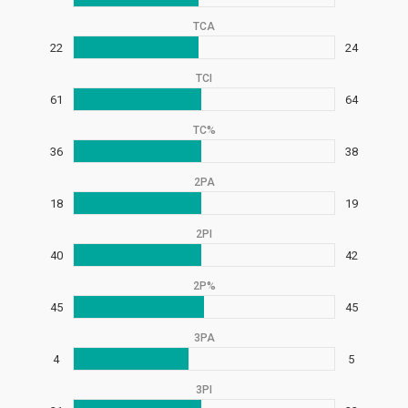
TCA
22
24
TCI
61
64
TC%
36
38
2PA
18
19
2PI
40
42
2P%
45
45
3PA
4
5
3PI