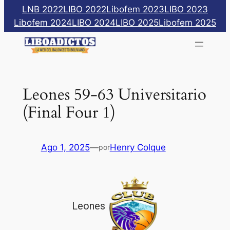
Saltar
LNB 2022
LIBO 2022
Libofem 2023
LIBO 2023
al
Libofem 2024
LIBO 2024
LIBO 2025
Libofem 2025
contenido
Leones 59-63 Universitario
(Final Four 1)
Ago 1, 2025
—
Henry Colque
por
Leones