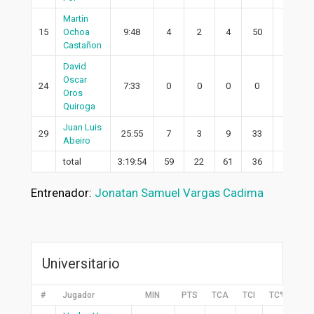
Martín
15
Ochoa
9:48
4
2
4
50
2
Castañon
David
Oscar
24
7:33
0
0
0
0
0
Oros
Quiroga
Juan Luis
29
25:55
7
3
9
33
3
Abeiro
total
3:19:54
59
22
61
36
18
Entrenador:
Jonatan Samuel Vargas Cadima
Universitario
#
Jugador
MIN
PTS
TCA
TCI
TC%
2P