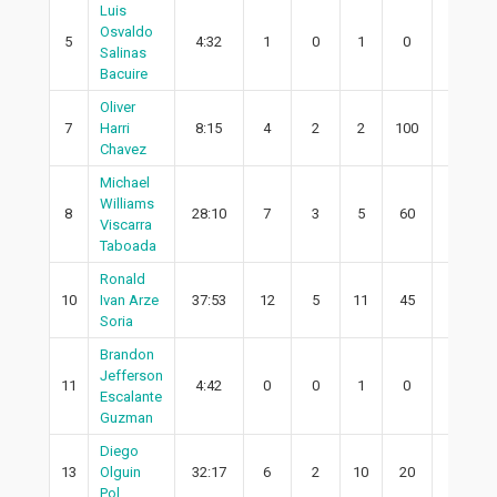
Luis
Osvaldo
5
4:32
1
0
1
0
0
Salinas
Bacuire
Oliver
7
Harri
8:15
4
2
2
100
2
Chavez
Michael
Williams
8
28:10
7
3
5
60
2
Viscarra
Taboada
Ronald
10
Ivan Arze
37:53
12
5
11
45
3
Soria
Brandon
Jefferson
11
4:42
0
0
1
0
0
Escalante
Guzman
Diego
13
Olguin
32:17
6
2
10
20
2
Pol