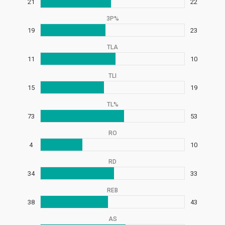
21
22
3P%
19
23
TLA
11
10
TLI
15
19
TL%
73
53
RO
4
10
RD
34
33
REB
38
43
AS