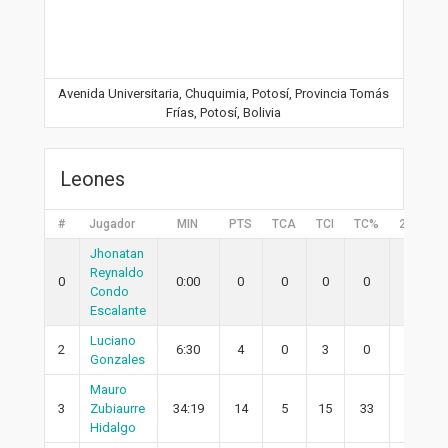
Avenida Universitaria, Chuquimia, Potosí, Provincia Tomás
Frías, Potosí, Bolivia
Leones
#
Jugador
MIN
PTS
TCA
TCI
TC%
2PA
2
Jhonatan
Reynaldo
0
0:00
0
0
0
0
0
Condo
Escalante
Luciano
2
6:30
4
0
3
0
0
Gonzales
Mauro
3
Zubiaurre
34:19
14
5
15
33
4
Hidalgo