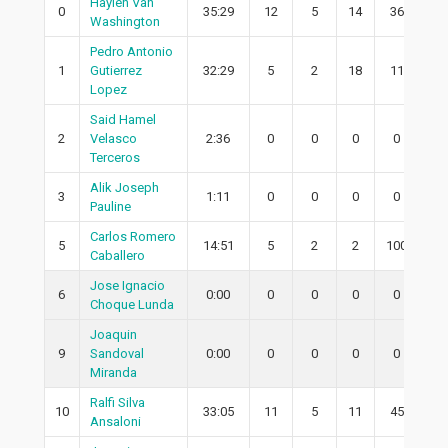
Haylen Van
0
35:29
12
5
14
36
4
Washington
Pedro Antonio
1
Gutierrez
32:29
5
2
18
11
1
Lopez
Said Hamel
2
Velasco
2:36
0
0
0
0
0
Terceros
Alik Joseph
3
1:11
0
0
0
0
0
Pauline
Carlos Romero
5
14:51
5
2
2
100
1
Caballero
Jose Ignacio
6
0:00
0
0
0
0
0
Choque Lunda
Joaquin
9
Sandoval
0:00
0
0
0
0
0
Miranda
Ralfi Silva
10
33:05
11
5
11
45
5
Ansaloni