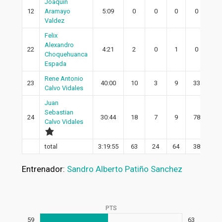
Joaquin
12
Aramayo
5:09
0
0
0
0
0
Valdez
Felix
Alexandro
22
4:21
2
0
1
0
0
Choquehuanca
Espada
Rene Antonio
23
40:00
10
3
9
33
3
Calvo Vidales
Juan
Sebastian
24
30:44
18
7
9
78
5
Calvo Vidales
total
3:19:55
63
24
64
38
19
Entrenador:
Sandro Alberto Patiño Sanchez
PTS
59
63