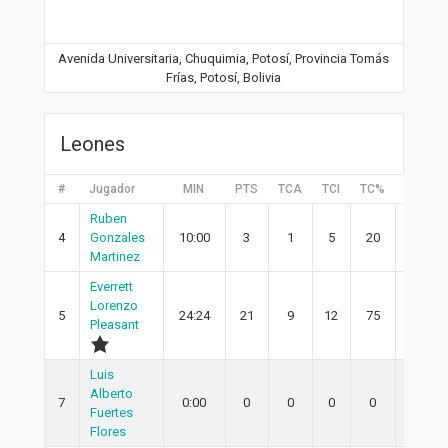
Avenida Universitaria, Chuquimia, Potosí, Provincia Tomás
Frías, Potosí, Bolivia
Leones
#
Jugador
MIN
PTS
TCA
TCI
TC%
2PA
Ruben
4
Gonzales
10:00
3
1
5
20
1
Martinez
Everrett
Lorenzo
5
24:24
21
9
12
75
6
Pleasant
Luis
Alberto
7
0:00
0
0
0
0
0
Fuertes
Flores