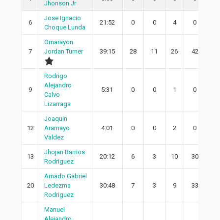
Jhonson Jr
Jose Ignacio
6
21:52
0
0
4
0
0
Choque Lunda
Omarayon
7
Jordan Turner
39:15
28
11
26
42
9
Rodrigo
Alejandro
9
5:31
0
0
1
0
0
Calvo
Lizarraga
Joaquin
12
Aramayo
4:01
0
0
2
0
0
Valdez
Jhojan Barrios
13
20:12
6
3
10
30
3
Rodriguez
Amado Gabriel
20
Ledezma
30:48
7
3
9
33
3
Rodriguez
Manuel
Alejandro