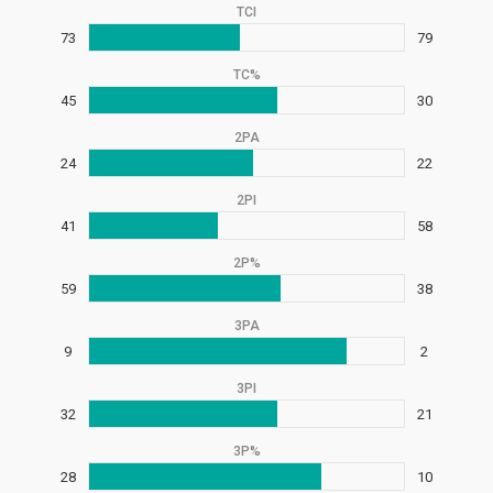
TCI
73
79
TC%
45
30
2PA
24
22
2PI
41
58
2P%
59
38
3PA
9
2
3PI
32
21
3P%
28
10