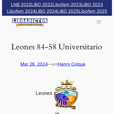
Saltar
LNB 2022
LIBO 2022
Libofem 2023
LIBO 2023
al
Libofem 2024
LIBO 2024
LIBO 2025
Libofem 2025
contenido
Leones 84-58 Universitario
Mar 26, 2024
—
Henry Colque
por
Leones
vs