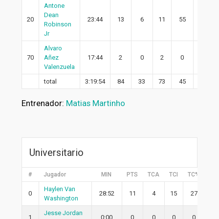
Antone
Dean
20
23:44
13
6
11
55
6
Robinson
Jr
Alvaro
70
Añez
17:44
2
0
2
0
0
Valenzuela
total
3:19:54
84
33
73
45
24
Entrenador:
Matias Martinho
Universitario
#
Jugador
MIN
PTS
TCA
TCI
TC%
2P
Haylen Van
0
28:52
11
4
15
27
4
Washington
Jesse Jordan
1
0:00
0
0
0
0
0