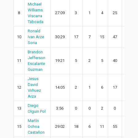
Michael
Williams
8
27:09
3
1
4
25
0
Viscarra
Taboada
Ronald
10
Ivan Arze
30:29
17
7
15
47
5
Soria
Brandon
Jefferson
11
19:21
5
2
5
40
1
Escalante
Guzman
Jesus
David
12
14:05
2
1
6
17
1
Virhuez
Arza
Diego
13
3:56
0
0
2
0
0
Olguin Pol
Martín
15
Ochoa
29:02
18
6
11
55
4
Castañon