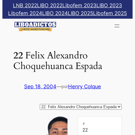
Saltar
LNB 2022
LIBO 2022
Libofem 2023
LIBO 2023
al
Libofem 2024
LIBO 2024
LIBO 2025
Libofem 2025
contenido
22
Felix Alexandro
Choquehuanca Espada
Sep 18, 2004
—
Henry Colque
por
#
22