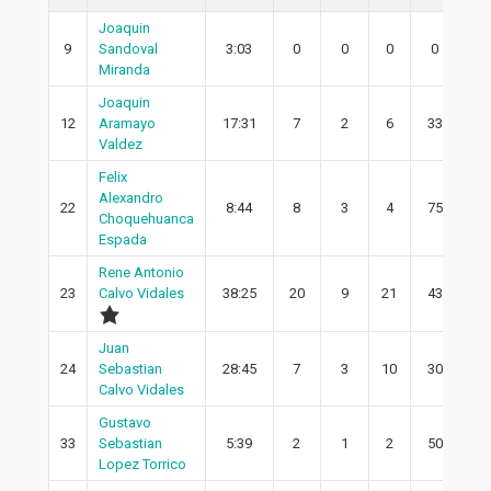
Joaquin
9
Sandoval
3:03
0
0
0
0
0
Miranda
Joaquin
12
Aramayo
17:31
7
2
6
33
1
Valdez
Felix
Alexandro
22
8:44
8
3
4
75
3
Choquehuanca
Espada
Rene Antonio
23
Calvo Vidales
38:25
20
9
21
43
7
Juan
24
Sebastian
28:45
7
3
10
30
2
Calvo Vidales
Gustavo
33
Sebastian
5:39
2
1
2
50
1
Lopez Torrico