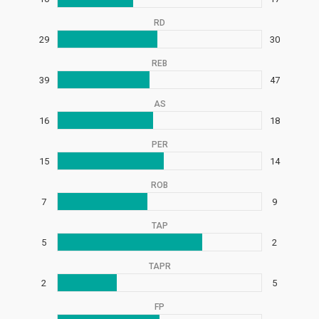
RD
29
30
REB
39
47
AS
16
18
PER
15
14
ROB
7
9
TAP
5
2
TAPR
2
5
FP