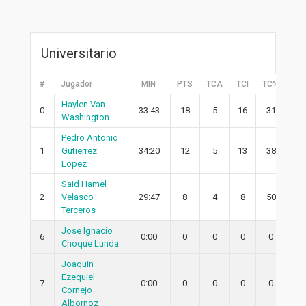
Universitario
#
Jugador
MIN
PTS
TCA
TCI
TC%
2P
Haylen Van
0
33:43
18
5
16
31
2
Washington
Pedro Antonio
1
Gutierrez
34:20
12
5
13
38
3
Lopez
Said Hamel
2
Velasco
29:47
8
4
8
50
4
Terceros
Jose Ignacio
6
0:00
0
0
0
0
0
Choque Lunda
Joaquin
Ezequiel
7
0:00
0
0
0
0
0
Cornejo
Albornoz