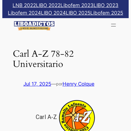
Saltar
LNB 2022
LIBO 2022
Libofem 2023
LIBO 2023
al
Libofem 2024
LIBO 2024
LIBO 2025
Libofem 2025
contenido
Carl A-Z 78-82
Universitario
Jul 17, 2025
—
Henry Colque
por
Carl A-Z