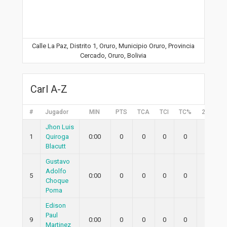
Calle La Paz, Distrito 1, Oruro, Municipio Oruro, Provincia
Cercado, Oruro, Bolivia
Carl A-Z
#
Jugador
MIN
PTS
TCA
TCI
TC%
2PA
2
Jhon Luis
1
Quiroga
0:00
0
0
0
0
0
Blacutt
Gustavo
Adolfo
5
0:00
0
0
0
0
0
Choque
Poma
Edison
Paul
9
0:00
0
0
0
0
0
Martinez