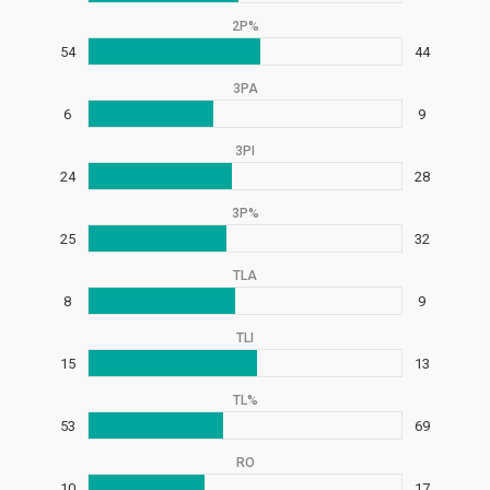
2P%
54
44
3PA
6
9
3PI
24
28
3P%
25
32
TLA
8
9
TLI
15
13
TL%
53
69
RO
10
17