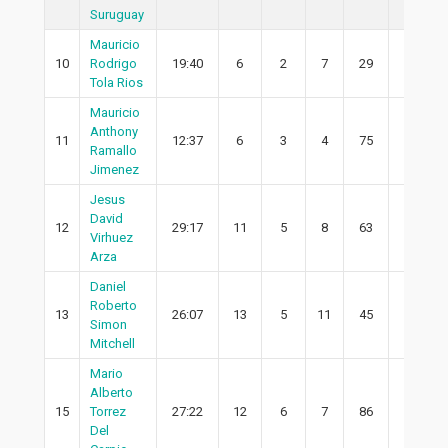
Suruguay
Mauricio
10
Rodrigo
19:40
6
2
7
29
1
Tola Rios
Mauricio
Anthony
11
12:37
6
3
4
75
3
Ramallo
Jimenez
Jesus
David
12
29:17
11
5
8
63
5
Virhuez
Arza
Daniel
Roberto
13
26:07
13
5
11
45
5
Simon
Mitchell
Mario
Alberto
15
Torrez
27:22
12
6
7
86
6
Del