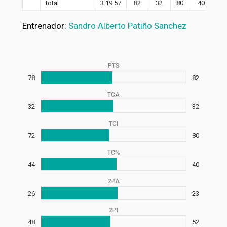
total
3:19:57
82
32
80
40
23
Entrenador:
Sandro Alberto Patiño Sanchez
PTS
78
82
TCA
32
32
TCI
72
80
TC%
44
40
2PA
26
23
2PI
48
52