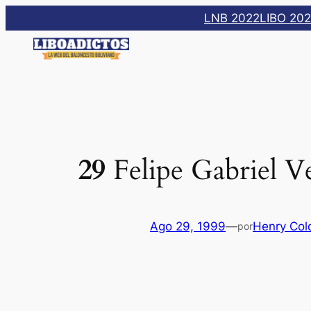
Saltar
LNB 2022
LIBO 20
al
contenido
29
Felipe Gabriel V
Ago 29, 1999
—
Henry Col
por