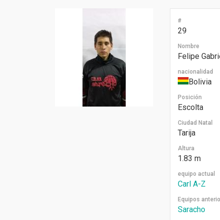
#
29
Nombre
Felipe Gabri
nacionalidad
Bolivia
Posición
Escolta
Ciudad Natal
Tarija
Altura
1.83 m
equipo actual
Carl A-Z
Equipos anteri
Saracho