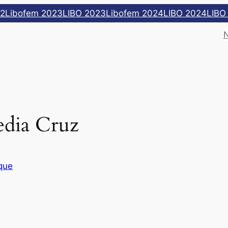
22
Libofem 2023
LIBO 2023
Libofem 2024
LIBO 2024
LIBO
edia Cruz
que