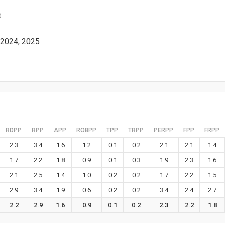
t
 2024, 2025
RDPP
RPP
APP
ROBPP
TPP
TRPP
PERPP
FPP
FRPP
2.3
3.4
1.6
1.2
0.1
0.2
2.1
2.1
1.4
1.7
2.2
1.8
0.9
0.1
0.3
1.9
2.3
1.6
2.1
2.5
1.4
1.0
0.2
0.2
1.7
2.2
1.5
2.9
3.4
1.9
0.6
0.2
0.2
3.4
2.4
2.7
2.2
2.9
1.6
0.9
0.1
0.2
2.3
2.2
1.8