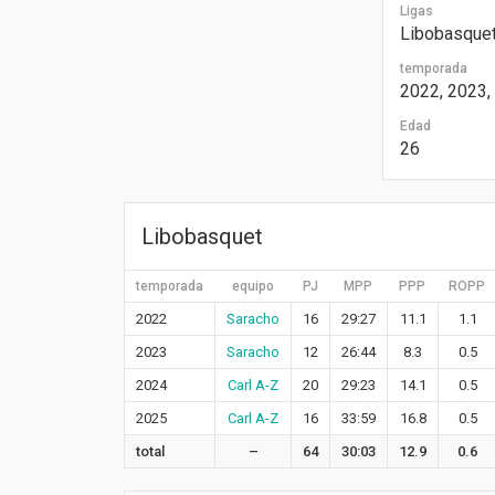
Ligas
Libobasque
temporada
2022, 2023,
Edad
26
Libobasquet
temporada
equipo
PJ
MPP
PPP
ROPP
2022
Saracho
16
29:27
11.1
1.1
2023
Saracho
12
26:44
8.3
0.5
2024
Carl A-Z
20
29:23
14.1
0.5
2025
Carl A-Z
16
33:59
16.8
0.5
total
–
64
30:03
12.9
0.6