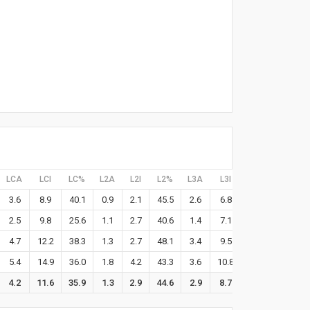
LCA
LCI
LC%
L2A
L2I
L2%
L3A
L3I
L3%
L1A
3.6
8.9
40.1
0.9
2.1
45.5
2.6
6.8
38.5
1.4
2.5
9.8
25.6
1.1
2.7
40.6
1.4
7.1
20.0
1.8
4.7
12.2
38.3
1.3
2.7
48.1
3.4
9.5
35.4
1.5
5.4
14.9
36.0
1.8
4.2
43.3
3.6
10.8
33.1
2.4
4.2
11.6
35.9
1.3
2.9
44.6
2.9
8.7
33.0
1.8