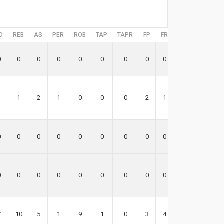
D
REB
AS
PER
ROB
TAP
TAPR
FP
FR
EFF
0
0
0
0
0
0
0
0
0
0
1
1
2
1
0
0
0
2
1
9
0
0
0
0
0
0
0
0
0
0
0
0
0
0
0
0
0
0
0
0
7
10
5
1
9
1
0
3
4
33