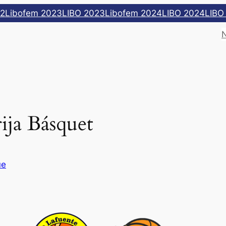
22
Libofem 2023
LIBO 2023
Libofem 2024
LIBO 2024
LIBO
ija Básquet
ue