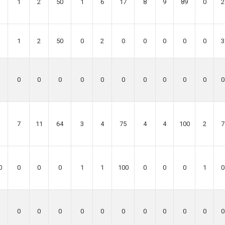
1
2
50
1
6
17
8
9
89
0
2
1
2
50
0
2
0
0
0
0
0
3
0
0
0
0
0
0
0
0
0
0
0
7
11
64
3
4
75
4
4
100
2
7
0
0
0
0
1
1
100
0
0
0
1
0
0
0
0
0
0
0
0
0
0
0
0