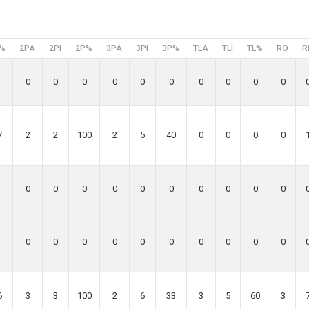
%
2PA
2PI
2P%
3PA
3PI
3P%
TLA
TLI
TL%
RO
R
0
0
0
0
0
0
0
0
0
0
7
2
2
100
2
5
40
0
0
0
0
0
0
0
0
0
0
0
0
0
0
0
0
0
0
0
0
0
0
0
0
6
3
3
100
2
6
33
3
5
60
3