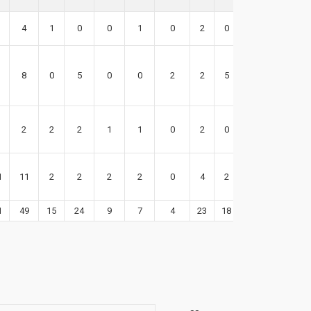
4
1
0
0
1
0
2
0
8
8
0
5
0
0
2
2
5
3
2
2
2
1
1
0
2
0
7
1
11
2
2
2
2
0
4
2
28
1
49
15
24
9
7
4
23
18
105