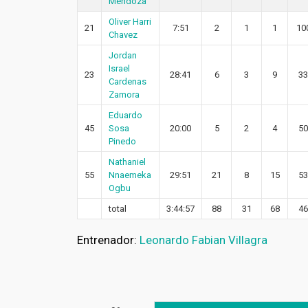
Mendoza
Oliver Harri
21
7:51
2
1
1
10
Chavez
Jordan
Israel
23
28:41
6
3
9
33
Cardenas
Zamora
Eduardo
45
Sosa
20:00
5
2
4
50
Pinedo
Nathaniel
55
Nnaemeka
29:51
21
8
15
53
Ogbu
total
3:44:57
88
31
68
46
Entrenador:
Leonardo Fabian Villagra