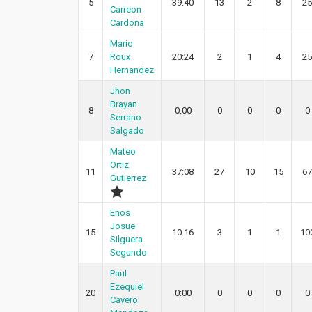
5
39:40
13
2
8
25
Carreon
Cardona
Mario
7
Roux
20:24
2
1
4
25
Hernandez
Jhon
Brayan
8
0:00
0
0
0
0
Serrano
Salgado
Mateo
Ortiz
11
37:08
27
10
15
67
Gutierrez
Enos
Josue
15
10:16
3
1
1
10
Silguera
Segundo
Paul
Ezequiel
20
0:00
0
0
0
0
Cavero