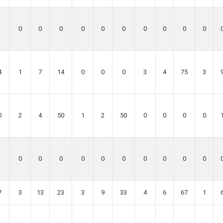
0
0
0
0
0
0
0
0
0
0
4
1
7
14
0
0
0
3
4
75
3
0
2
4
50
1
2
50
0
0
0
0
0
0
0
0
0
0
0
0
0
0
7
3
13
23
3
9
33
4
6
67
1