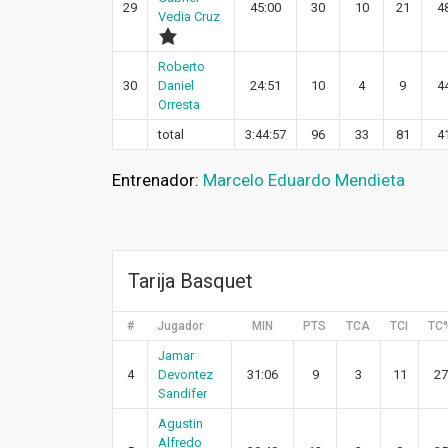
29
45:00
30
10
21
4
Vedia Cruz
Roberto
30
Daniel
24:51
10
4
9
4
Orresta
total
3:44:57
96
33
81
4
Entrenador:
Marcelo Eduardo Mendieta
Tarija Basquet
#
Jugador
MIN
PTS
TCA
TCI
TC
Jamar
4
Devontez
31:06
9
3
11
27
Sandifer
Agustin
Alfredo