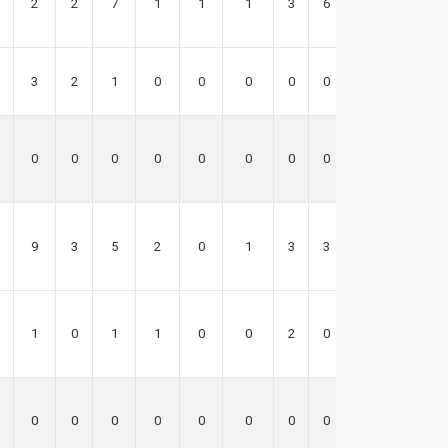
2
2
7
1
1
1
3
6
5
3
2
1
0
0
0
0
0
3
0
0
0
0
0
0
0
0
0
9
3
5
2
0
1
3
3
31
1
0
1
1
0
0
2
0
4
0
0
0
0
0
0
0
0
0