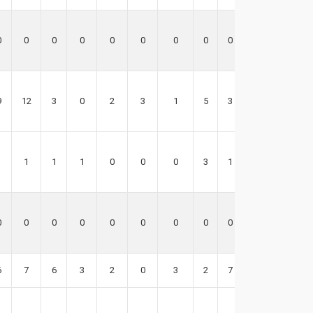
0
0
0
0
0
0
0
0
0
0
9
12
3
0
2
3
1
5
3
18
1
1
1
1
0
0
0
3
1
5
0
0
0
0
0
0
0
0
0
0
6
7
6
3
2
0
3
2
7
13