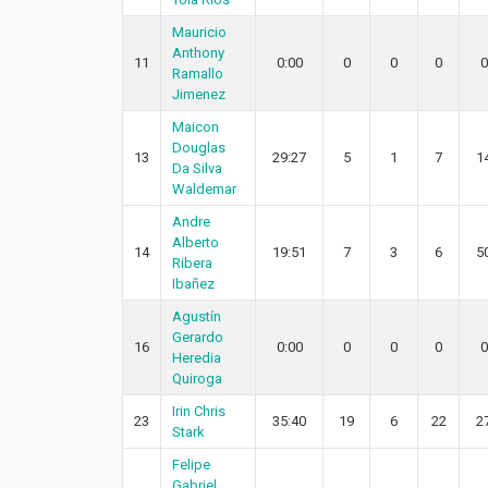
Mauricio
Anthony
11
0:00
0
0
0
0
Ramallo
Jimenez
Maicon
Douglas
13
29:27
5
1
7
1
Da Silva
Waldemar
Andre
Alberto
14
19:51
7
3
6
5
Ribera
Ibañez
Agustín
Gerardo
16
0:00
0
0
0
0
Heredia
Quiroga
Irin Chris
23
35:40
19
6
22
2
Stark
Felipe
Gabriel