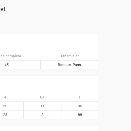
uet
po completo
Transmision
45′
Basquet Pass
4
OT
T
20
11
96
23
3
88