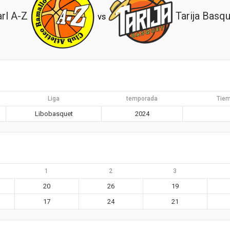
rl A-Z
Tarija Basq
vs
Liga
temporada
Tiem
Libobasquet
2024
1
2
3
20
26
19
17
24
21