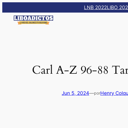
Saltar
LNB 2022
LIBO 20
al
contenido
Carl A-Z 96-88 Tar
Jun 5, 2024
—
Henry Colq
por