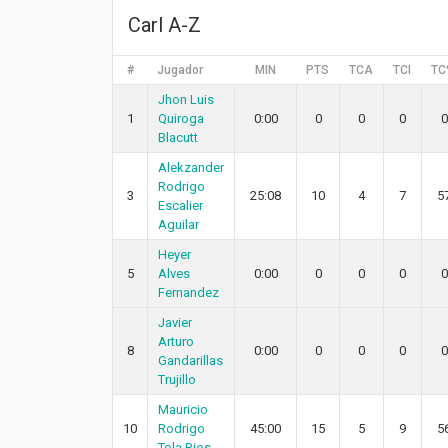
Carl A-Z
#
Jugador
MIN
PTS
TCA
TCI
TC
Jhon Luis
1
Quiroga
0:00
0
0
0
0
Blacutt
Alekzander
Rodrigo
3
25:08
10
4
7
5
Escalier
Aguilar
Heyer
5
Alves
0:00
0
0
0
0
Fernandez
Javier
Arturo
8
0:00
0
0
0
0
Gandarillas
Trujillo
Mauricio
10
Rodrigo
45:00
15
5
9
5
Tola Rios