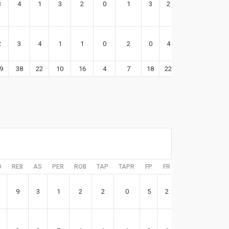
3
4
1
3
2
0
1
3
2
23
2
3
4
1
1
0
2
0
4
9
9
38
22
10
16
4
7
18
22
110
D
REB
AS
PER
ROB
TAP
TAPR
FP
FR
EFF
9
3
1
2
2
0
5
2
16