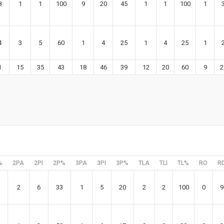
8
1
1
100
9
20
45
1
1
100
1
4
3
5
60
1
4
25
1
4
25
1
1
15
35
43
18
46
39
12
20
60
9
2
%
2PA
2PI
2P%
3PA
3PI
3P%
TLA
TLI
TL%
RO
R
2
6
33
1
5
20
2
2
100
0
9