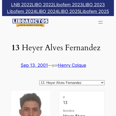
Saltar
LNB 2022
LIBO 2022
Libofem 2023
LIBO 2023
al
Libofem 2024
LIBO 2024
LIBO 2025
Libofem 2025
contenido
13
Heyer Alves Fernandez
Sep 13, 2001
—
Henry Colque
por
#
13
Nombre