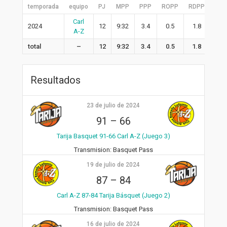
temporada
equipo
PJ
MPP
PPP
ROPP
RDPP
RPP
Carl
2024
12
9:32
3.4
0.5
1.8
2.3
A-Z
total
–
12
9:32
3.4
0.5
1.8
2.3
Resultados
23 de julio de 2024
91
–
66
Tarija Basquet 91-66 Carl A-Z (Juego 3)
Transmision:
Basquet Pass
19 de julio de 2024
87
–
84
Carl A-Z 87-84 Tarija Básquet (Juego 2)
Transmision:
Basquet Pass
16 de julio de 2024