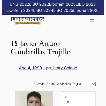
Saltar
LNB 2022
LIBO 2022
Libofem 2023
LIBO 2023
al
Libofem 2024
LIBO 2024
LIBO 2025
Libofem 2025
contenido
18
Javier Arturo
Gandarillas Trujillo
Ago 4, 1990
—
Henry Colque
por
#
18