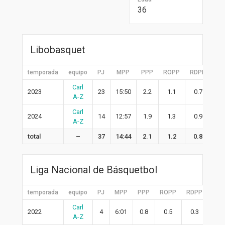
36
Libobasquet
temporada
equipo
PJ
MPP
PPP
ROPP
RDPP
RP
Carl
2023
23
15:50
2.2
1.1
0.7
1.
A-Z
Carl
2024
14
12:57
1.9
1.3
0.9
2.
A-Z
total
–
37
14:44
2.1
1.2
0.8
1.
Liga Nacional de Básquetbol
temporada
equipo
PJ
MPP
PPP
ROPP
RDPP
RPP
Carl
2022
4
6:01
0.8
0.5
0.3
0.8
A-Z