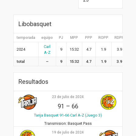
Libobasquet
temporada
equipo
PJ
MPP
PPP
ROPP
RDPP
RP
Carl
2024
9
15:32
4.7
1.9
3.9
5.
A-Z
total
–
9
15:32
4.7
1.9
3.9
5.
Resultados
23 de julio de 2024
91
–
66
Tarija Basquet 91-66 Carl A-Z (Juego 3)
Transmision:
Basquet Pass
19 de julio de 2024