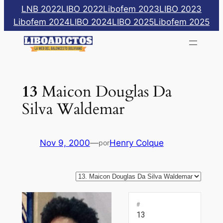
Saltar
LNB 2022
LIBO 2022
Libofem 2023
LIBO 2023
al
Libofem 2024
LIBO 2024
LIBO 2025
Libofem 2025
contenido
13
Maicon Douglas Da
Silva Waldemar
Nov 9, 2000
—
Henry Colque
por
#
13