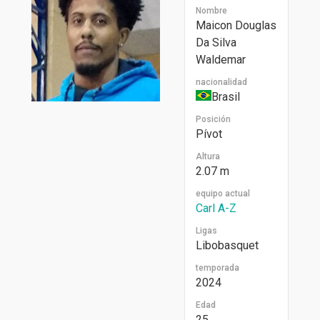
Nombre
Maicon Douglas
Da Silva
Waldemar
nacionalidad
Brasil
Posición
Pívot
Altura
2.07 m
equipo actual
Carl A-Z
Ligas
Libobasquet
temporada
2024
Edad
25