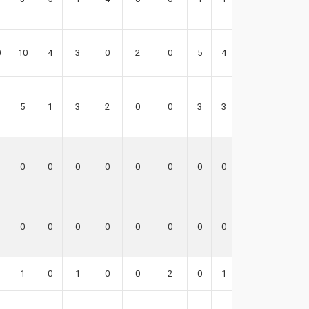
0
10
4
3
0
2
0
5
4
22
5
1
3
2
0
0
3
3
18
0
0
0
0
0
0
0
0
0
0
0
0
0
0
0
0
0
0
1
0
1
0
0
2
0
1
-2