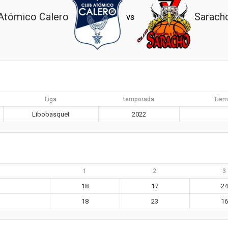
Atómico Calero
Sarach
vs
Liga
temporada
Tiem
Libobasquet
2022
1
2
3
18
17
24
18
23
16