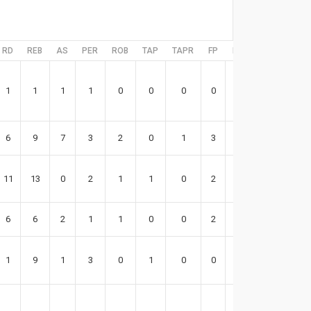
RD
REB
AS
PER
ROB
TAP
TAPR
FP
FR
EFF
1
1
1
1
0
0
0
0
0
-1
6
9
7
3
2
0
1
3
3
14
11
13
0
2
1
1
0
2
0
15
6
6
2
1
1
0
0
2
4
11
1
9
1
3
0
1
0
0
3
23