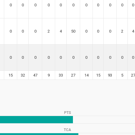
0
0
0
0
0
0
0
0
0
0
0
0
0
0
2
4
50
0
0
0
2
4
0
0
0
0
0
0
0
0
0
0
0
15
32
47
9
33
27
14
15
93
5
2
PTS
TCA