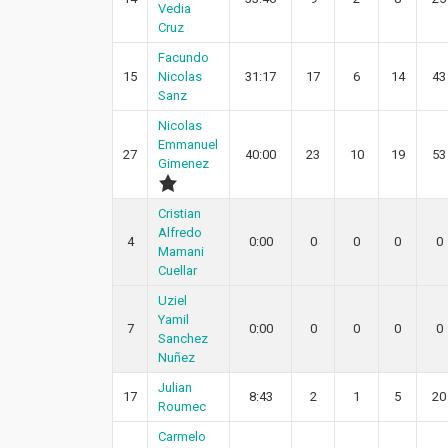
Vedia
Cruz
Facundo
15
Nicolas
31:17
17
6
14
43
Sanz
Nicolas
Emmanuel
27
40:00
23
10
19
53
Gimenez
Cristian
Alfredo
4
0:00
0
0
0
0
Mamani
Cuellar
Uziel
Yamil
7
0:00
0
0
0
0
Sanchez
Nuñez
Julian
17
8:43
2
1
5
20
Roumec
Carmelo