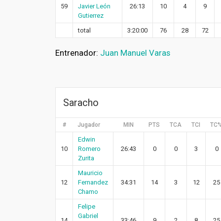
59
Javier León
26:13
10
4
9
Gutierrez
total
3:20:00
76
28
72
Entrenador:
Juan Manuel Varas
Saracho
#
Jugador
MIN
PTS
TCA
TCI
TC
Edwin
10
Romero
26:43
0
0
3
0
Zurita
Mauricio
12
Fernandez
34:31
14
3
12
25
Chamo
Felipe
Gabriel
14
33:46
9
2
8
25