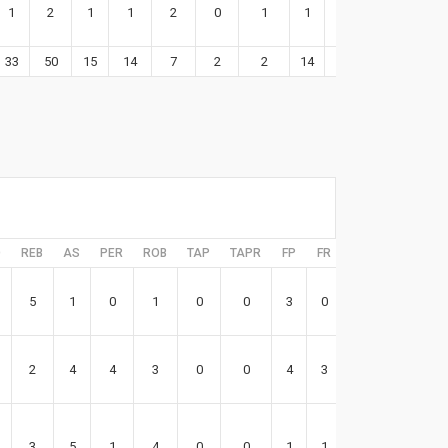
1
2
1
1
2
0
1
1
2
9
33
50
15
14
7
2
2
14
17
89
D
REB
AS
PER
ROB
TAP
TAPR
FP
FR
EFF
5
1
0
1
0
0
3
0
4
2
4
4
3
0
0
4
3
10
3
5
1
4
0
0
1
1
14