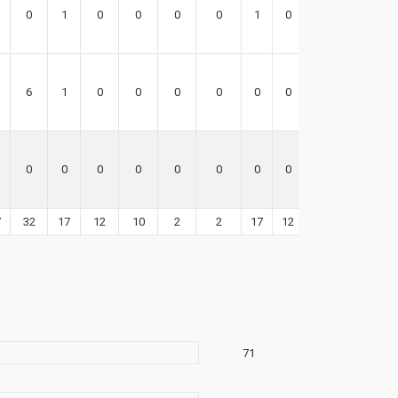
0
1
0
0
0
0
1
0
1
6
1
0
0
0
0
0
0
11
0
0
0
0
0
0
0
0
0
7
32
17
12
10
2
2
17
12
78
71