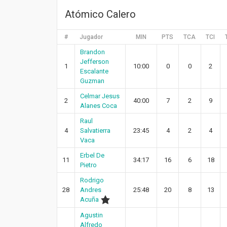
Atómico Calero
#
Jugador
MIN
PTS
TCA
TCI
Brandon
Jefferson
1
10:00
0
0
2
Escalante
Guzman
Celmar Jesus
2
40:00
7
2
9
Alanes Coca
Raul
4
Salvatierra
23:45
4
2
4
Vaca
Erbel De
11
34:17
16
6
18
Pietro
Rodrigo
28
Andres
25:48
20
8
13
Acuña
Agustin
Alfredo