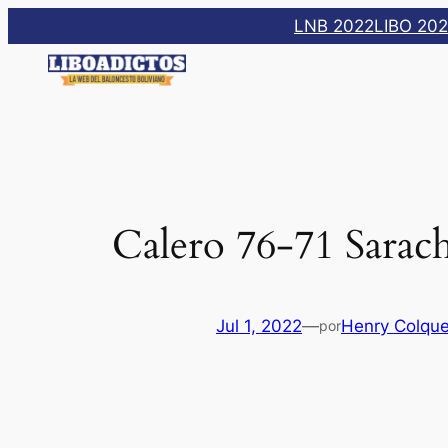
Saltar
LNB 2022
LIBO 20
al
contenido
Calero 76-71 Sarac
Jul 1, 2022
—
Henry Colqu
por