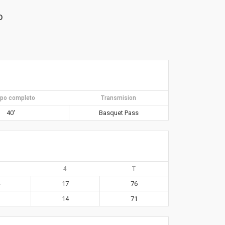
o
po completo
Transmision
40′
Basquet Pass
4
T
17
76
14
71