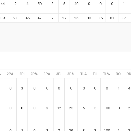
44
2
4
50
2
5
40
0
0
0
1
39
21
45
47
7
27
26
13
16
81
17
%
2PA
2PI
2P%
3PA
3PI
3P%
TLA
TLI
TL%
RO
R
0
3
0
0
0
0
0
0
0
1
4
0
0
0
3
12
25
5
5
100
0
2
0
1
0
2
7
29
3
3
100
1
2