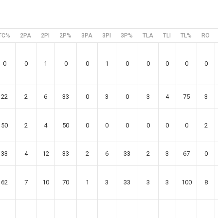
TC%
2PA
2PI
2P%
3PA
3PI
3P%
TLA
TLI
TL%
RO
0
0
1
0
0
1
0
0
0
0
0
22
2
6
33
0
3
0
3
4
75
3
50
2
4
50
0
0
0
0
0
0
2
33
4
12
33
2
6
33
2
3
67
0
62
7
10
70
1
3
33
3
3
100
8