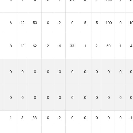
6
12
50
0
2
0
5
5
100
0
1
8
13
62
2
6
33
1
2
50
1
4
0
0
0
0
0
0
0
0
0
0
0
0
0
0
0
0
0
0
0
0
0
0
1
3
33
0
2
0
0
0
0
0
1