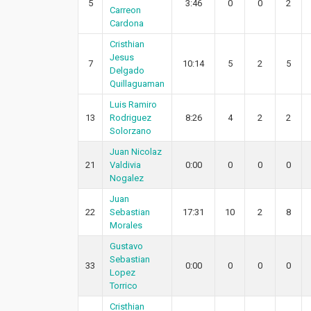
5
3:46
0
0
2
Carreon
Cardona
Cristhian
Jesus
7
10:14
5
2
5
Delgado
Quillaguaman
Luis Ramiro
13
Rodriguez
8:26
4
2
2
Solorzano
Juan Nicolaz
21
Valdivia
0:00
0
0
0
Nogalez
Juan
22
Sebastian
17:31
10
2
8
Morales
Gustavo
Sebastian
33
0:00
0
0
0
Lopez
Torrico
Cristhian