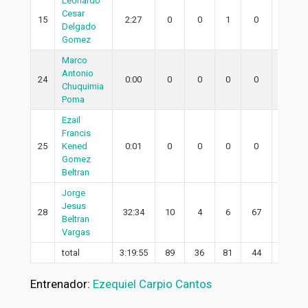
Leonardo
Cesar
15
2:27
0
0
1
0
0
Delgado
Gomez
Marco
Antonio
24
0:00
0
0
0
0
0
Chuquimia
Poma
Ezail
Francis
25
Kened
0:01
0
0
0
0
0
Gomez
Beltran
Jorge
Jesus
28
32:34
10
4
6
67
4
Beltran
Vargas
total
3:19:55
89
36
81
44
31
Entrenador:
Ezequiel Carpio Cantos