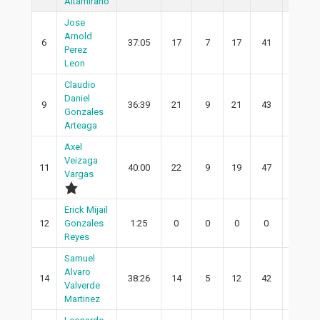
Altamirano
Jose
Arnold
6
37:05
17
7
17
41
7
Perez
Leon
Claudio
Daniel
9
36:39
21
9
21
43
7
Gonzales
Arteaga
Axel
Veizaga
11
40:00
22
9
19
47
8
Vargas
Erick Mijail
12
Gonzales
1:25
0
0
0
0
0
Reyes
Samuel
Alvaro
14
38:26
14
5
12
42
4
Valverde
Martinez