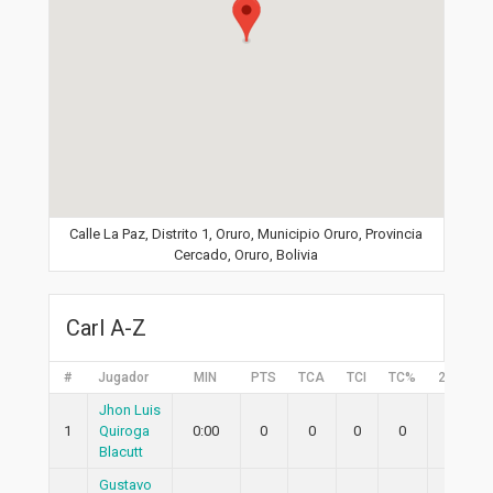
Calle La Paz, Distrito 1, Oruro, Municipio Oruro, Provincia
Cercado, Oruro, Bolivia
Carl A-Z
#
Jugador
MIN
PTS
TCA
TCI
TC%
2PA
2
Jhon Luis
1
Quiroga
0:00
0
0
0
0
0
Blacutt
Gustavo