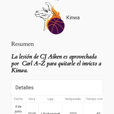
Kinwa
Resumen
La lesión de CJ Aiken es aprovechada
por Carl A-Z para quitarle el invicto a
Kinwa.
Detalles
Fecha
Hora
Liga
temporada
Tiempo completo
4 de
junio
20:00
Libobasquet
2025
40′