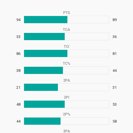
PTS
94
89
TCA
33
36
TCI
86
81
TC%
38
44
2PA
21
31
2PI
48
53
2P%
44
58
3PA