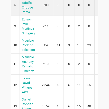
Adolfo
5
0:00
0
0
0
0
0
Choque
Poma
Edison
Paul
9
7:11
0
0
2
0
0
Martinez
Suruguay
Mauricio
10
Rodrigo
31:43
11
3
13
23
2
Tola Rios
Mauricio
Anthony
11
6:10
0
0
2
0
0
Ramallo
Jimenez
Jesus
David
12
22:44
16
6
11
55
6
Virhuez
Arza
Daniel
Roberto
13
30:59
15
6
15
40
6
Simon