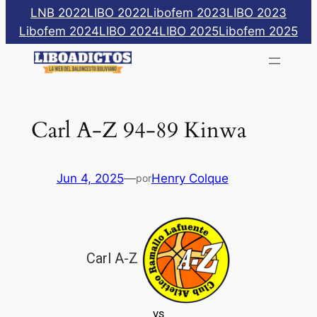
Saltar
LNB 2022
LIBO 2022
Libofem 2023
LIBO 2023
al
Libofem 2024
LIBO 2024
LIBO 2025
Libofem 2025
contenido
Carl A-Z 94-89 Kinwa
Jun 4, 2025
—
Henry Colque
por
Carl A-Z
vs