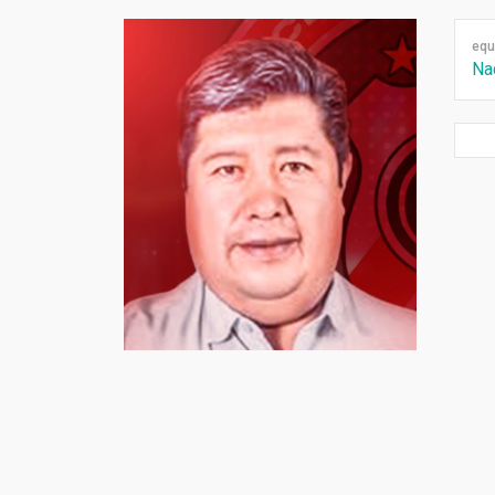
equ
Na