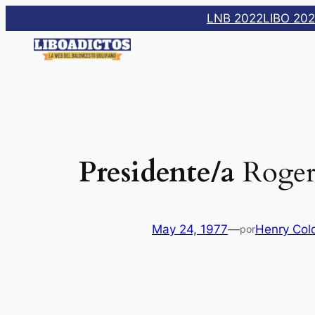
Saltar
LNB 2022
LIBO 20
al
contenido
Presidente/a
Roger
May 24, 1977
—
Henry Col
por