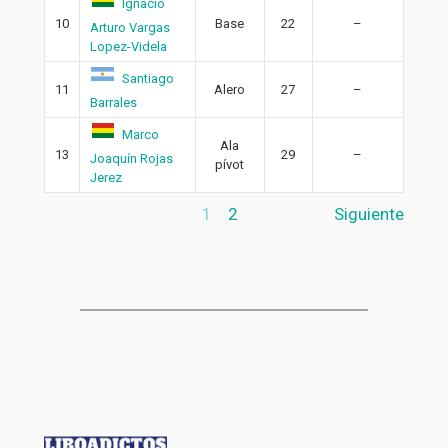
Ignacio
10
Base
22
–
Arturo Vargas
Lopez-Videla
Santiago
11
Alero
27
–
Barrales
Marco
Ala
13
29
–
Joaquín Rojas
pívot
Jerez
1
2
Siguiente