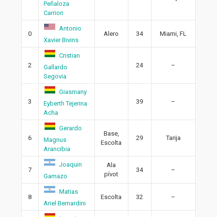
Peñaloza
Carrion
Antonio
0
Alero
34
Miami, FL
Xavier Bivins
Cristian
2
24
–
Gallardo
Segovia
Giasmany
3
39
–
Eyberth Tejerina
Acha
Gerardo
Base,
6
29
Tarija
Magnus
Escolta
Arancibia
Joaquin
Ala
7
34
–
pívot
Gamazo
Matias
8
Escolta
32
–
Ariel Bernardini