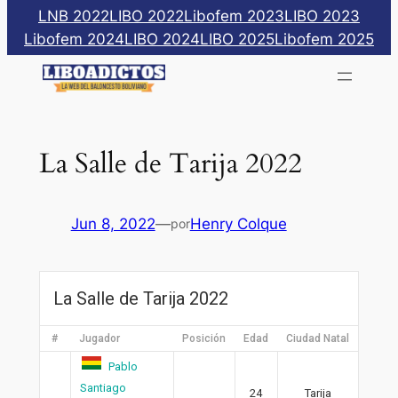
Saltar
LNB 2022
LIBO 2022
Libofem 2023
LIBO 2023
al
Libofem 2024
LIBO 2024
LIBO 2025
Libofem 2025
contenido
La Salle de Tarija 2022
Jun 8, 2022
—
Henry Colque
por
La Salle de Tarija 2022
#
Jugador
Posición
Edad
Ciudad Natal
Pablo
Santiago
24
Tarija