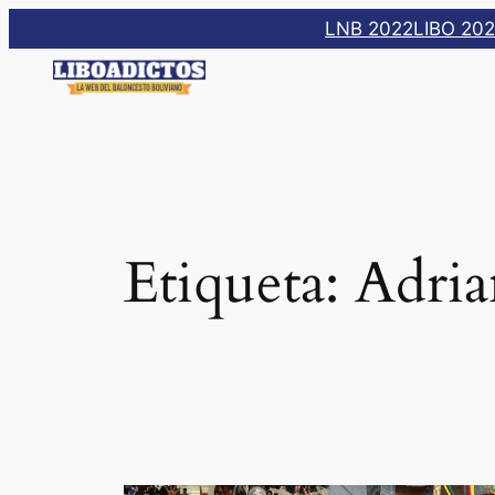
Saltar
LNB 2022
LIBO 20
al
contenido
Etiqueta:
Adria