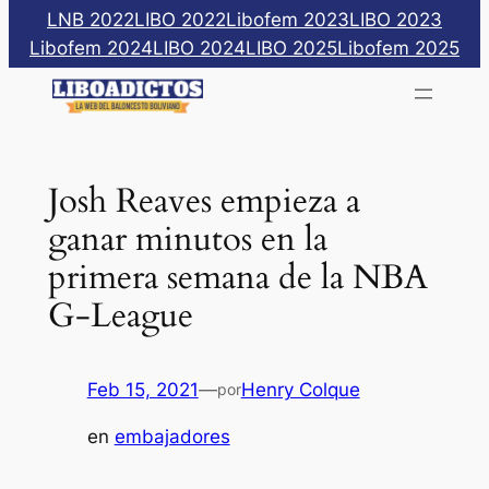
Saltar
LNB 2022
LIBO 2022
Libofem 2023
LIBO 2023
al
Libofem 2024
LIBO 2024
LIBO 2025
Libofem 2025
contenido
Josh Reaves empieza a
ganar minutos en la
primera semana de la NBA
G-League
Feb 15, 2021
—
Henry Colque
por
en
embajadores