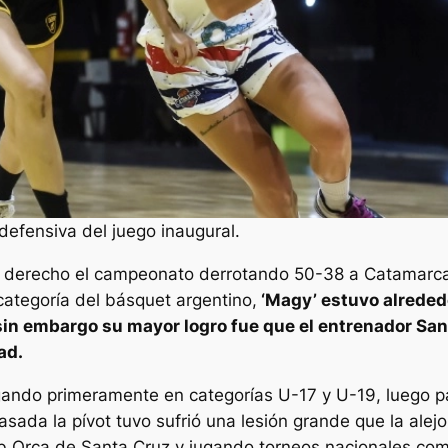
efensiva del juego inaugural.
 derecho el campeonato derrotando 50-38 a Catamarca 
ategoría del básquet argentino,
‘Magy’ estuvo alreded
sin embargo su mayor logro fue que el entrenador San
ad.
jugando primeramente en categorías U-17 y U-19, luego pa
pasada la pívot tuvo sufrió una lesión grande que la ale
ub Orca de Santa Cruz y jugando torneos nacionales com