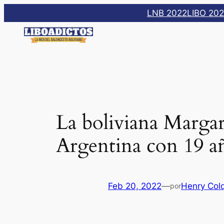
Saltar
LNB 2022
LIBO 20
al
contenido
La boliviana Margar
Argentina con 19 a
Feb 20, 2022
—
Henry Col
por