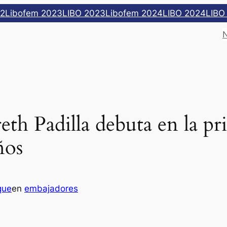
22
Libofem 2023
LIBO 2023
Libofem 2024
LIBO 2024
LIBO
eth Padilla debuta en la pr
ños
que
en
embajadores