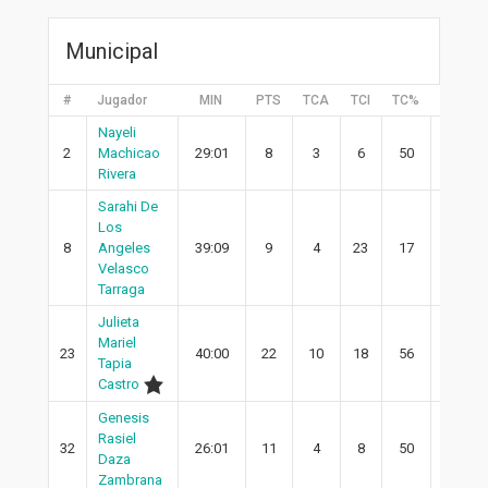
Municipal
#
Jugador
MIN
PTS
TCA
TCI
TC%
2PA
Nayeli
2
Machicao
29:01
8
3
6
50
1
Rivera
Sarahi De
Los
8
Angeles
39:09
9
4
23
17
4
Velasco
Tarraga
Julieta
Mariel
23
40:00
22
10
18
56
10
Tapia
Castro
Genesis
Rasiel
32
26:01
11
4
8
50
4
Daza
Zambrana