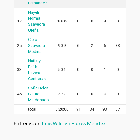
Fernandez
Nayeli
Norma
17
10:06
0
0
4
0
0
Saavedra
Ureña
Cielo
25
Saavedra
9:39
6
2
6
33
0
Medina
Nattaly
Edith
33
5:31
0
0
1
0
0
Lovera
Contreras
Sofia Belen
45
Claure
2:22
0
0
0
0
0
Maldonado
total
3:20:00
91
34
93
37
19
Entrenador:
Luis Wilman Flores Mendez