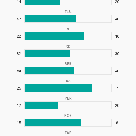
14
20
TL%
57
40
RO
22
10
RD
32
30
REB
54
40
AS
25
7
PER
12
20
ROB
15
8
TAP