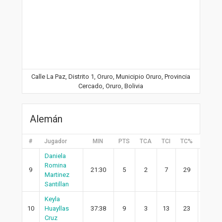
Calle La Paz, Distrito 1, Oruro, Municipio Oruro, Provincia
Cercado, Oruro, Bolivia
Alemán
#
Jugador
MIN
PTS
TCA
TCI
TC%
2PA
Daniela
Romina
9
21:30
5
2
7
29
2
Martinez
Santillan
Keyla
10
Huayllas
37:38
9
3
13
23
2
Cruz