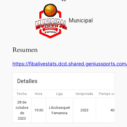
Municipal
Resumen
https://fibalivestats.dcd.shared.geniussports.c
Detalles
Fecha
Hora
Liga
temporada
Tiempo completo
28 de
octubre
Libobasquet
19:30
2023
40′
de
Femenina
2023