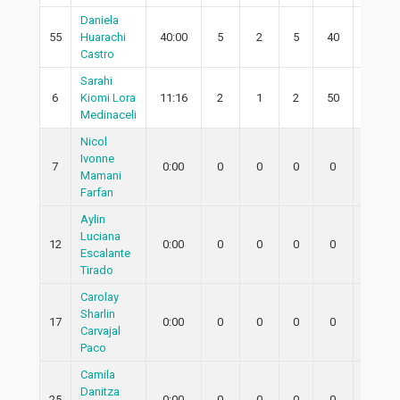
Daniela
55
Huarachi
40:00
5
2
5
40
1
Castro
Sarahi
6
Kiomi Lora
11:16
2
1
2
50
1
Medinaceli
Nicol
Ivonne
7
0:00
0
0
0
0
0
Mamani
Farfan
Aylin
Luciana
12
0:00
0
0
0
0
0
Escalante
Tirado
Carolay
Sharlin
17
0:00
0
0
0
0
0
Carvajal
Paco
Camila
Danitza
25
0:00
0
0
0
0
0