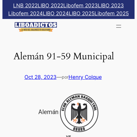
Saltar
LNB 2022
LIBO 2022
Libofem 2023
LIBO 2023
al
Libofem 2024
LIBO 2024
LIBO 2025
Libofem 2025
contenido
Alemán 91-59 Municipal
Oct 28, 2023
—
Henry Colque
por
Alemán
vs