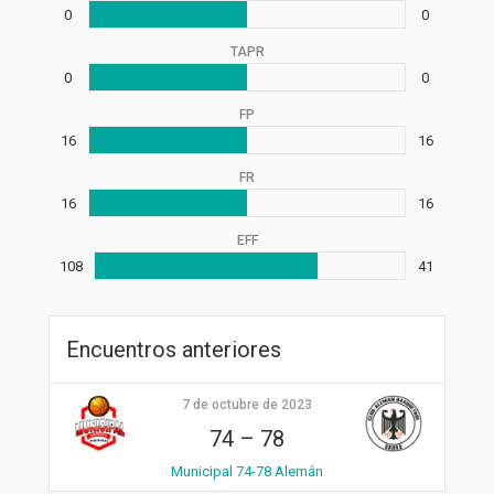
0
0
TAPR
0
0
FP
16
16
FR
16
16
EFF
108
41
Encuentros anteriores
7 de octubre de 2023
74
–
78
Municipal 74-78 Alemán