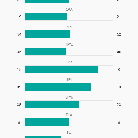
2PA
19
21
2PI
54
52
2P%
35
40
3PA
15
3
3PI
39
13
3P%
38
23
TLA
8
8
TLI