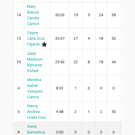
Mary
Blanca
14
30:03
19
9
24
38
8
Candia
Carrion
Dayne
15
Carla Cruz
35:07
27
9
18
50
3
Fajardo
Zalet
Madizon
35
29:43
22
8
18
44
3
Balcazar
Rafael
Minerba
Isabel
4
8:33
1
0
0
0
0
Vasquez
Llanos
Nancy
5
Andrea
9:48
2
1
2
50
1
Ureña Diaz
Vania
8
Barrientos
0:00
0
0
0
0
0