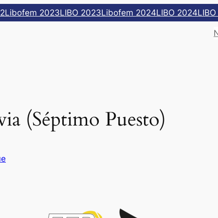
22
Libofem 2023
LIBO 2023
Libofem 2024
LIBO 2024
LIBO
via (Séptimo Puesto)
ue