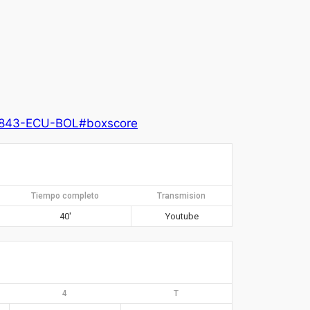
23843-ECU-BOL#boxscore
Tiempo completo
Transmision
40′
Youtube
4
T