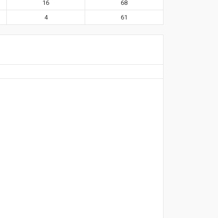
16
68
4
61