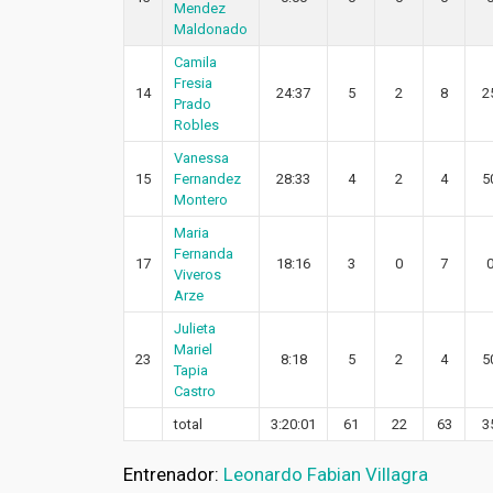
Mendez
Maldonado
Camila
Fresia
14
24:37
5
2
8
2
Prado
Robles
Vanessa
15
Fernandez
28:33
4
2
4
5
Montero
Maria
Fernanda
17
18:16
3
0
7
Viveros
Arze
Julieta
Mariel
23
8:18
5
2
4
5
Tapia
Castro
total
3:20:01
61
22
63
3
Entrenador:
Leonardo Fabian Villagra