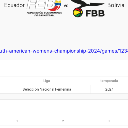
Ecuador
Bolivia
vs
s/south-american-womens-championship-2024/games/1
Liga
temporada
Selección Nacional Femenina
2024
1
2
3