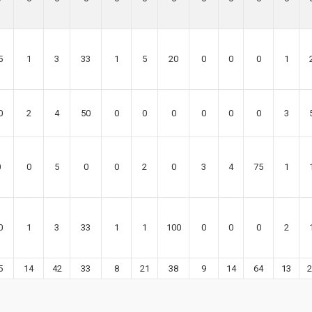
5
1
3
33
1
5
20
0
0
0
1
0
2
4
50
0
0
0
0
0
0
3
0
0
5
0
0
2
0
3
4
75
1
0
1
3
33
1
1
100
0
0
0
2
5
14
42
33
8
21
38
9
14
64
13
2