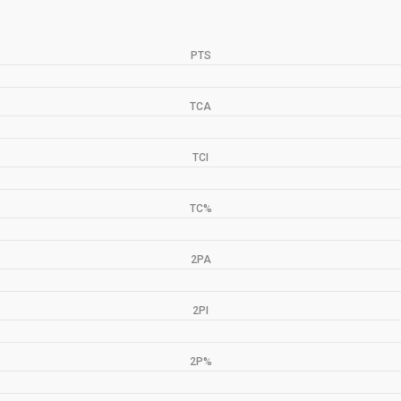
PTS
TCA
TCI
TC%
2PA
2PI
2P%