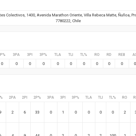
s Colectivos, 1400, Avenida Marathon Oriente, Villa Rebeca Matte, Ñuñoa, Pr
7780222, Chile
2P%
3PA
3PI
3P%
TLA
TLI
TL%
RO
RD
REB
A
0
0
0
0
0
0
0
0
0
0
0
C%
2PA
2PI
2P%
3PA
3PI
3P%
TLA
TLI
TL%
RO
R
9
2
6
33
0
1
0
0
0
0
2
6
4
9
44
0
2
0
2
2
100
1