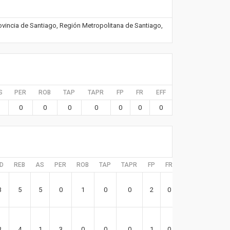
ovincia de Santiago, Región Metropolitana de Santiago,
S
PER
ROB
TAP
TAPR
FP
FR
EFF
0
0
0
0
0
0
0
D
REB
AS
PER
ROB
TAP
TAPR
FP
FR
EFF
3
5
5
0
1
0
0
2
0
10
3
4
1
3
0
0
0
1
0
5