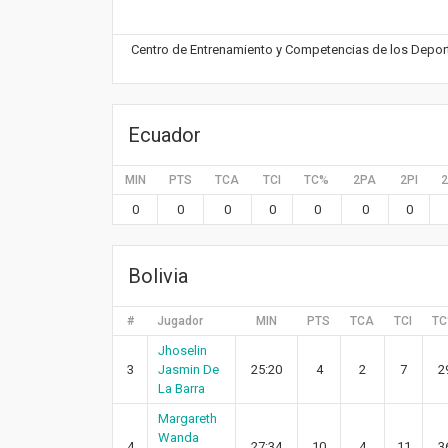
Centro de Entrenamiento y Competencias de los Deporte
Ecuador
MIN
PTS
TCA
TCI
TC%
2PA
2PI
0
0
0
0
0
0
0
Bolivia
#
Jugador
MIN
PTS
TCA
TCI
T
Jhoselin
3
Jasmin De
25:20
4
2
7
2
La Barra
Margareth
Wanda
4
27:34
10
4
11
3