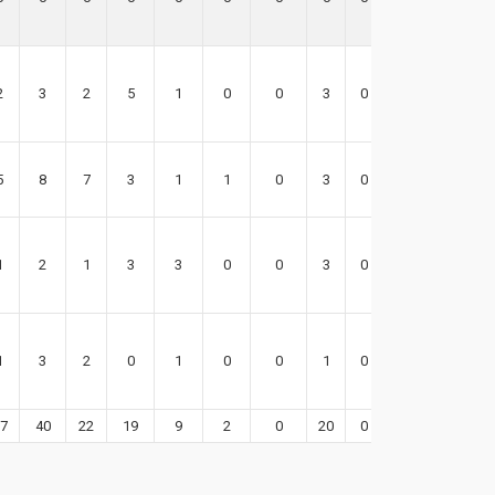
2
3
2
5
1
0
0
3
0
0
5
8
7
3
1
1
0
3
0
16
1
2
1
3
3
0
0
3
0
-2
1
3
2
0
1
0
0
1
0
9
7
40
22
19
9
2
0
20
0
69