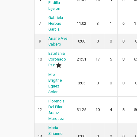
Padilla
Lijeron
Gabriela
7
Herbas
11:02
3
1
6
1
Garcia
Ariane Ave
9
0:00
0
0
0
Cabero
Estefania
10
Coronado
21:51
17
5
8
6
Paz
Miel
Brigithe
11
3:05
0
0
0
Eguez
Solar
Florencia
Del Pilar
12
31:25
10
4
8
5
Araoz
Marquez
Maria
Sirianne
13
0:00
0
0
0