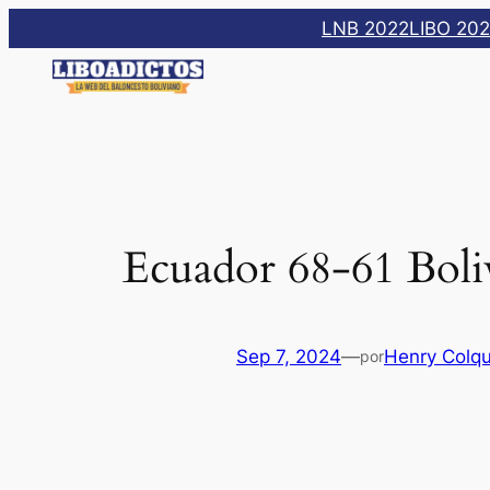
Saltar
LNB 2022
LIBO 20
al
contenido
Ecuador 68-61 Boli
Sep 7, 2024
—
Henry Colq
por