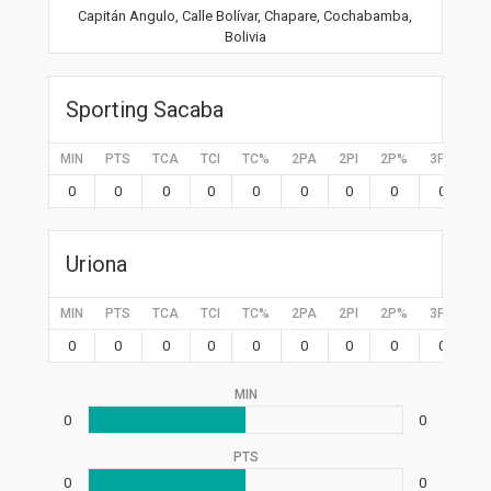
Capitán Angulo, Calle Bolívar, Chapare, Cochabamba,
Bolivia
Sporting Sacaba
MIN
PTS
TCA
TCI
TC%
2PA
2PI
2P%
3PA
3P
0
0
0
0
0
0
0
0
0
0
Uriona
MIN
PTS
TCA
TCI
TC%
2PA
2PI
2P%
3PA
3P
0
0
0
0
0
0
0
0
0
0
MIN
0
0
PTS
0
0