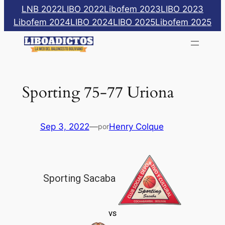
Saltar
LNB 2022
LIBO 2022
Libofem 2023
LIBO 2023
al
Libofem 2024
LIBO 2024
LIBO 2025
Libofem 2025
contenido
Sporting 75-77 Uriona
Sep 3, 2022
—
Henry Colque
por
Sporting Sacaba
vs