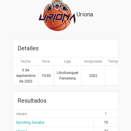
Uriona
Detalles
Fecha
Hora
Liga
temporada
Tiempo compl
3 de
Libobasquet
septiembre
19:30
2022
40′
Femenina
de 2022
Resultados
equipo
T
Sporting Sacaba
75