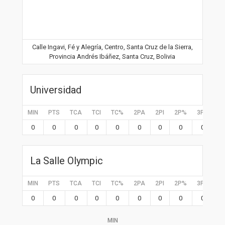
Calle Ingavi, Fé y Alegría, Centro, Santa Cruz de la Sierra,
Provincia Andrés Ibáñez, Santa Cruz, Bolivia
Universidad
MIN
PTS
TCA
TCI
TC%
2PA
2PI
2P%
3PA
3P
0
0
0
0
0
0
0
0
0
0
La Salle Olympic
MIN
PTS
TCA
TCI
TC%
2PA
2PI
2P%
3PA
3P
0
0
0
0
0
0
0
0
0
0
MIN