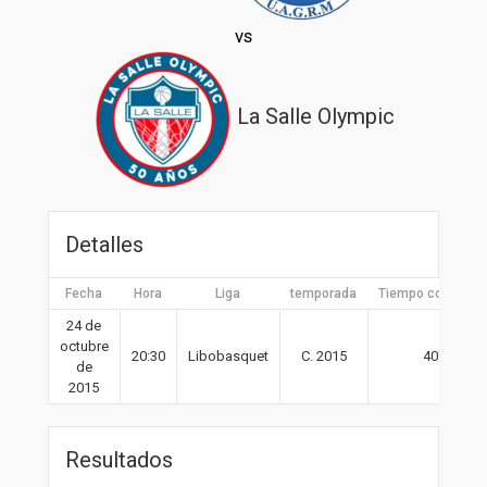
vs
La Salle Olympic
Detalles
Fecha
Hora
Liga
temporada
Tiempo completo
24 de
octubre
20:30
Libobasquet
C. 2015
40′
de
2015
Resultados