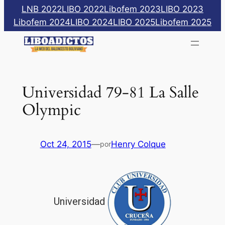
Saltar
LNB 2022
LIBO 2022
Libofem 2023
LIBO 2023
al
Libofem 2024
LIBO 2024
LIBO 2025
Libofem 2025
contenido
Universidad 79-81 La Salle
Olympic
Oct 24, 2015
—
Henry Colque
por
Universidad