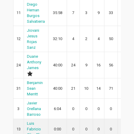
Diego
Hernan
11
35:58
7
3
9
33
2
Burgos
Salvatierra
Jiovani
Jesus
12
32:10
4
2
4
50
2
Rojas
Sanz
Duane
Anthony
24
40:00
24
9
16
56
8
James
Benjamin
31
Sean
40:00
21
10
14
71
10
Merritt
Javier
3
Orellana
6:04
0
0
0
0
0
Barroso
Luis
13
Fabricio
0:00
0
0
0
0
0