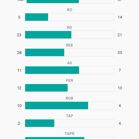
RO
5
14
RD
23
21
REB
28
35
AS
11
7
PER
12
13
ROB
10
4
TAP
2
4
TAPR