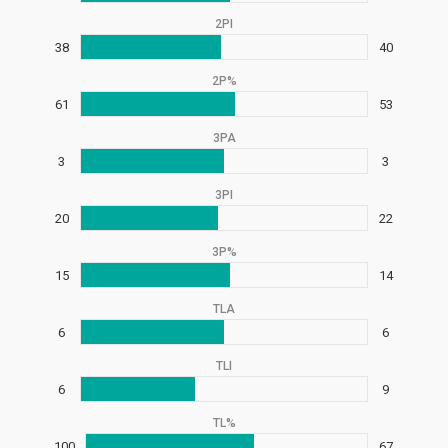
2PI
38
40
2P%
61
53
3PA
3
3
3PI
20
22
3P%
15
14
TLA
6
6
TLI
6
9
TL%
100
67