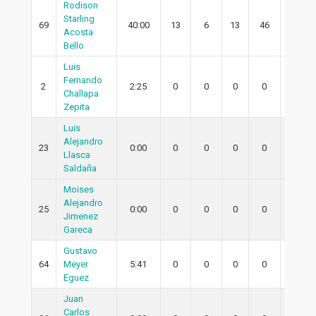
Rodison
Starling
69
40:00
13
6
13
46
6
Acosta
Bello
Luis
Fernando
2
2:25
0
0
0
0
0
Challapa
Zepita
Luis
Alejandro
23
0:00
0
0
0
0
0
Llasca
Saldaña
Moises
Alejandro
25
0:00
0
0
0
0
0
Jimenez
Gareca
Gustavo
64
Meyer
5:41
0
0
0
0
0
Eguez
Juan
Carlos