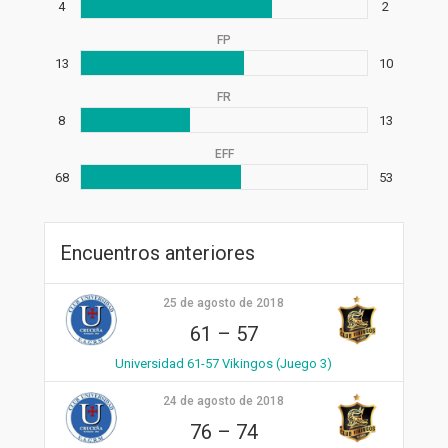
4
2
FP
13
10
FR
8
13
EFF
68
53
Encuentros anteriores
25 de agosto de 2018
61
–
57
Universidad 61-57 Vikingos (Juego 3)
24 de agosto de 2018
76
–
74