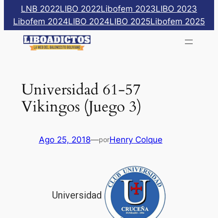
Saltar
LNB 2022
LIBO 2022
Libofem 2023
LIBO 2023
al
Libofem 2024
LIBO 2024
LIBO 2025
Libofem 2025
contenido
Universidad 61-57
Vikingos (Juego 3)
Ago 25, 2018
—
Henry Colque
por
Universidad