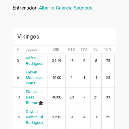
Entrenador:
Alberto Guardia Saucedo
Vikingos
#
Jugador
MIN
PTS
TCA
TCI
TC%
2PA
Rafael
0
34:19
13
6
8
75
6
Rodrigues
Fabian
6
Montellano
40:00
2
1
4
25
1
Ibarra
Elvis Johan
13
Baez
40:00
20
7
21
33
5
Bolivar
Deybid
15
Ramiro Gil
37:35
9
4
16
25
3
Rodriguez