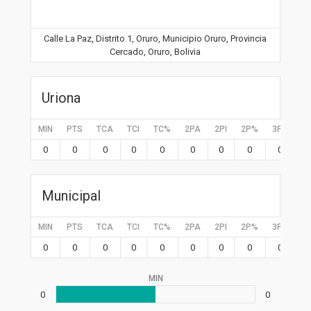
Calle La Paz, Distrito 1, Oruro, Municipio Oruro, Provincia
Cercado, Oruro, Bolivia
Uriona
MIN
PTS
TCA
TCI
TC%
2PA
2PI
2P%
3PA
3P
0
0
0
0
0
0
0
0
0
0
Municipal
MIN
PTS
TCA
TCI
TC%
2PA
2PI
2P%
3PA
3P
0
0
0
0
0
0
0
0
0
0
MIN
0
0