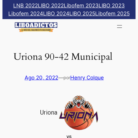
Saltar
LNB 2022
LIBO 2022
Libofem 2023
LIBO 2023
al
Libofem 2024
LIBO 2024
LIBO 2025
Libofem 2025
contenido
Uriona 90-42 Municipal
Ago 20, 2022
—
Henry Colque
por
Uriona
vs