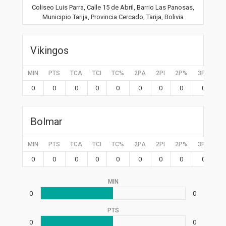
Coliseo Luis Parra, Calle 15 de Abril, Barrio Las Panosas,
Municipio Tarija, Provincia Cercado, Tarija, Bolivia
Vikingos
MIN
PTS
TCA
TCI
TC%
2PA
2PI
2P%
3PA
3P
0
0
0
0
0
0
0
0
0
0
Bolmar
MIN
PTS
TCA
TCI
TC%
2PA
2PI
2P%
3PA
3P
0
0
0
0
0
0
0
0
0
0
MIN
0
0
PTS
0
0