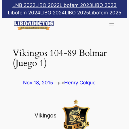
Saltar
LNB 2022
LIBO 2022
Libofem 2023
LIBO 2023
al
Libofem 2024
LIBO 2024
LIBO 2025
Libofem 2025
contenido
Vikingos 104-89 Bolmar
(Juego 1)
Nov 18, 2015
—
Henry Colque
por
Vikingos