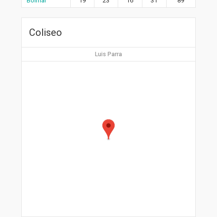
Bolmar
19
23
16
31
89
Coliseo
Luis Parra