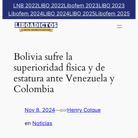
Saltar
LNB 2022
LIBO 2022
Libofem 2023
LIBO 2023
al
Libofem 2024
LIBO 2024
LIBO 2025
Libofem 2025
contenido
Bolivia sufre la
superioridad física y de
estatura ante Venezuela y
Colombia
Nov 8, 2024
—
Henry Colque
por
en
Noticias