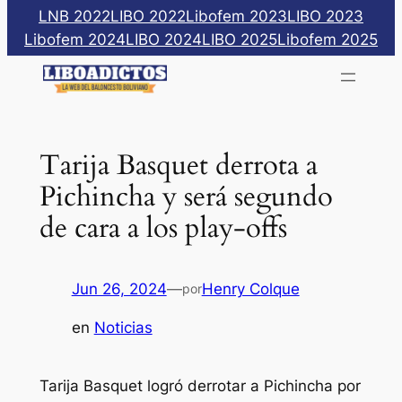
Saltar
LNB 2022
LIBO 2022
Libofem 2023
LIBO 2023
al
Libofem 2024
LIBO 2024
LIBO 2025
Libofem 2025
contenido
Tarija Basquet derrota a
Pichincha y será segundo
de cara a los play-offs
Jun 26, 2024
—
Henry Colque
por
en
Noticias
Tarija Basquet logró derrotar a Pichincha por