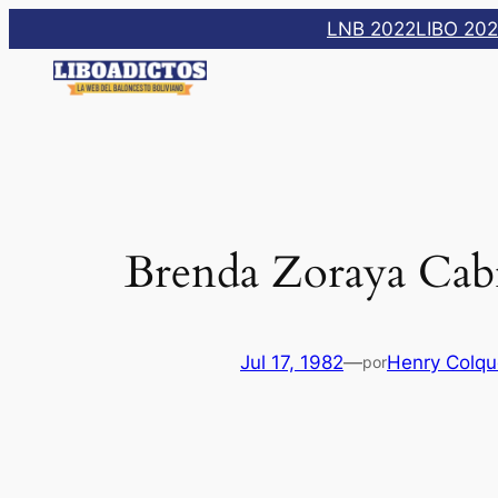
Saltar
LNB 2022
LIBO 20
al
contenido
Brenda Zoraya Cab
Jul 17, 1982
—
Henry Colqu
por