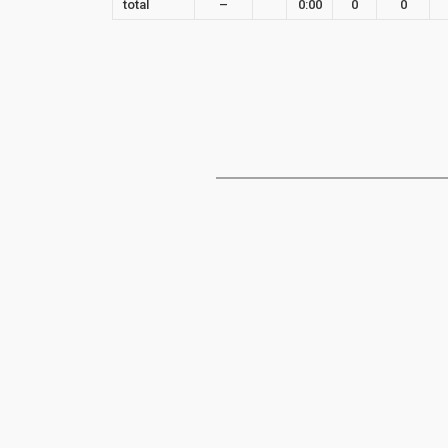
total
–
0:00
0
0