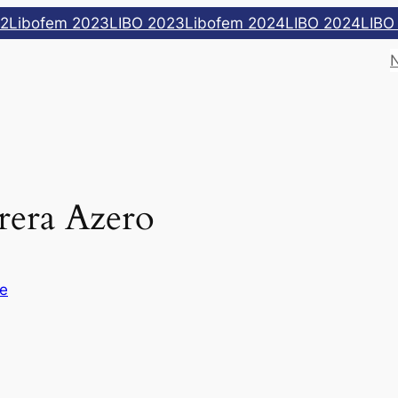
22
Libofem 2023
LIBO 2023
Libofem 2024
LIBO 2024
LIBO
rera Azero
e