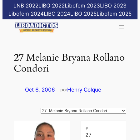
Saltar
LNB 2022
LIBO 2022
Libofem 2023
LIBO 2023
al
Libofem 2024
LIBO 2024
LIBO 2025
Libofem 2025
contenido
27
Melanie Bryana Rollano
Condori
Oct 6, 2006
—
Henry Colque
por
#
27