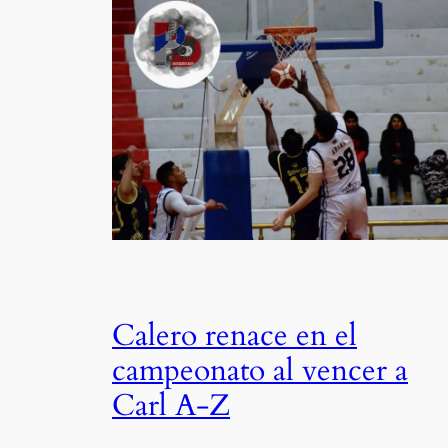
Calero renace en el
campeonato al vencer a
Carl A-Z