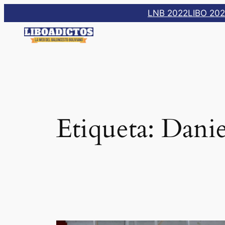
Saltar
LNB 2022
LIBO 20
al
contenido
Etiqueta:
Danie