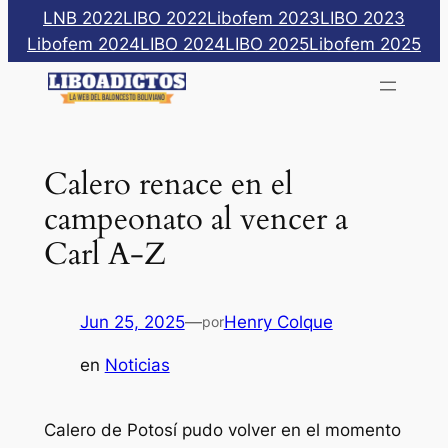
Saltar
LNB 2022
LIBO 2022
Libofem 2023
LIBO 2023
al
Libofem 2024
LIBO 2024
LIBO 2025
Libofem 2025
contenido
Calero renace en el
campeonato al vencer a
Carl A-Z
Jun 25, 2025
—
Henry Colque
por
en
Noticias
Calero de Potosí pudo volver en el momento