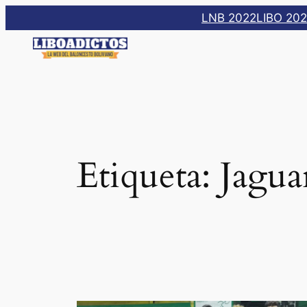
Saltar
LNB 2022
LIBO 20
al
contenido
Etiqueta:
Jagua