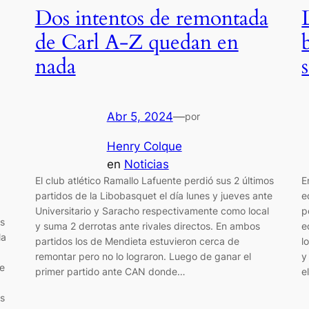
Dos intentos de remontada
de Carl A-Z quedan en
nada
Abr 5, 2024
—
por
Henry Colque
en
Noticias
El club atlético Ramallo Lafuente perdió sus 2 últimos
E
partidos de la Libobasquet el día lunes y jueves ante
e
Universitario y Saracho respectivamente como local
p
s
y suma 2 derrotas ante rivales directos. En ambos
e
la
partidos los de Mendieta estuvieron cerca de
l
remontar pero no lo lograron. Luego de ganar el
y
e
primer partido ante CAN donde…
e
os