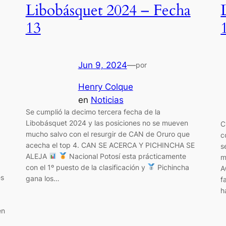
Libobásquet 2024 – Fecha
13
Jun 9, 2024
—
por
Henry Colque
en
Noticias
Se cumplió la decimo tercera fecha de la
Libobásquet 2024 y las posiciones no se mueven
C
mucho salvo con el resurgir de CAN de Oruro que
c
acecha el top 4. CAN SE ACERCA Y PICHINCHA SE
s
ALEJA
Nacional Potosí esta prácticamente
m
con el 1º puesto de la clasificación y
Pichincha
A
es
gana los…
f
h
en