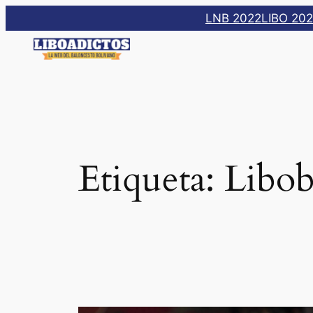
Saltar
LNB 2022
LIBO 20
al
contenido
Etiqueta:
Libob