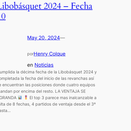
Libobásquet 2024 – Fecha
10
May 20, 2024
—
Henry Colque
por
en
Noticias
umplida la décima fecha de la Libobásquet 2024 y
ompletada la fecha del inicio de las revanchas así
e encuentran las posiciones donde cuatro equipos
andan por encima del resto. LA VENTAJA SE
GRANDA
El top 3 parece mas inalcanzable a
alta de 8 fechas, 4 partidos de ventaja desde el 3º
asta…