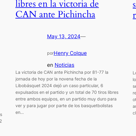
libres en la victoria de
CAN ante Pichincha
May 13, 2024
—
Henry Colque
por
en
Noticias
La victoria de CAN ante Pichincha por 81-77 la
L
jornada de hoy por la novena fecha de la
l
Libobásquet 2024 dejó un caso particular, 6
s
expulsados en el partido y un total de 70 tiros libres
r
entre ambos equipos, en un partido muy duro para
o
ver y para jugar por parte de los basquetbolistas
a
en…
c
as
2