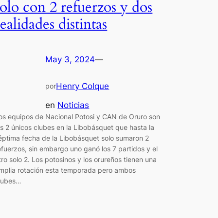
solo con 2 refuerzos y dos
realidades distintas
May 3, 2024
—
Henry Colque
por
en
Noticias
os equipos de Nacional Potosi y CAN de Oruro son
os 2 únicos clubes en la Libobásquet que hasta la
éptima fecha de la Libobásquet solo sumaron 2
efuerzos, sin embargo uno ganó los 7 partidos y el
tro solo 2. Los potosinos y los orureños tienen una
mplia rotación esta temporada pero ambos
lubes…