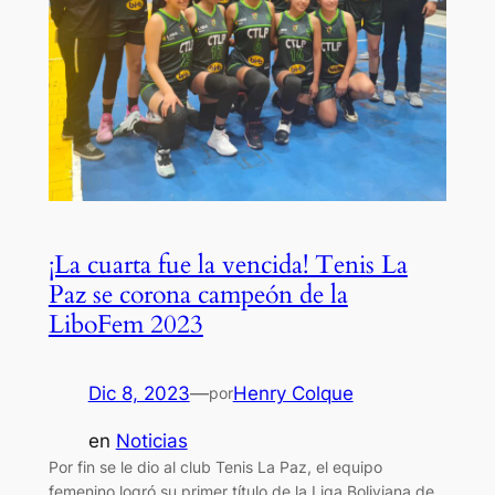
¡La cuarta fue la vencida! Tenis La
Paz se corona campeón de la
LiboFem 2023
Dic 8, 2023
—
Henry Colque
por
en
Noticias
Por fin se le dio al club Tenis La Paz, el equipo
femenino logró su primer título de la Liga Boliviana de