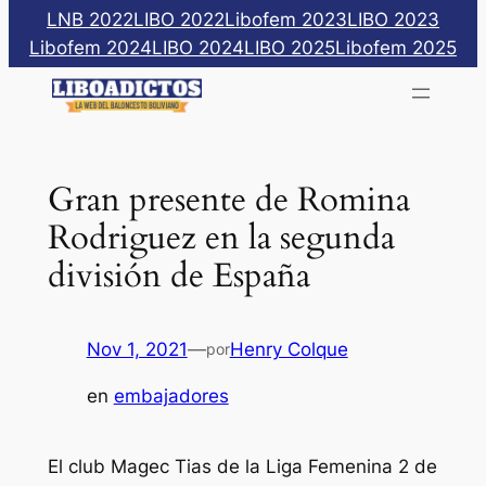
Saltar
LNB 2022
LIBO 2022
Libofem 2023
LIBO 2023
al
Libofem 2024
LIBO 2024
LIBO 2025
Libofem 2025
contenido
Gran presente de Romina
Rodriguez en la segunda
división de España
Nov 1, 2021
—
Henry Colque
por
en
embajadores
El club Magec Tias de la Liga Femenina 2 de