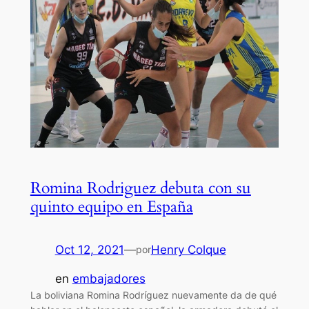
Romina Rodriguez debuta con su
quinto equipo en España
Oct 12, 2021
—
Henry Colque
por
en
embajadores
La boliviana Romina Rodríguez nuevamente da de qué