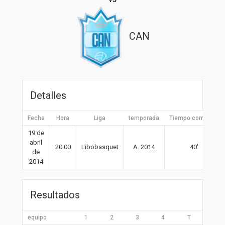
CAN
Detalles
Fecha
Hora
Liga
temporada
Tiempo completo
19 de
abril
20:00
Libobasquet
A. 2014
40′
de
2014
Resultados
equipo
1
2
3
4
T