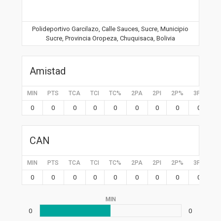
Polideportivo Garcilazo, Calle Sauces, Sucre, Municipio
Sucre, Provincia Oropeza, Chuquisaca, Bolivia
Amistad
MIN
PTS
TCA
TCI
TC%
2PA
2PI
2P%
3PA
3P
0
0
0
0
0
0
0
0
0
0
CAN
MIN
PTS
TCA
TCI
TC%
2PA
2PI
2P%
3PA
3P
0
0
0
0
0
0
0
0
0
0
MIN
0
0