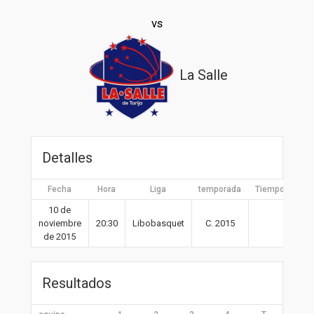
vs
La Salle
Detalles
Fecha
Hora
Liga
temporada
Tiempo compl
10 de
noviembre
20:30
Libobasquet
C. 2015
40′
de 2015
Resultados