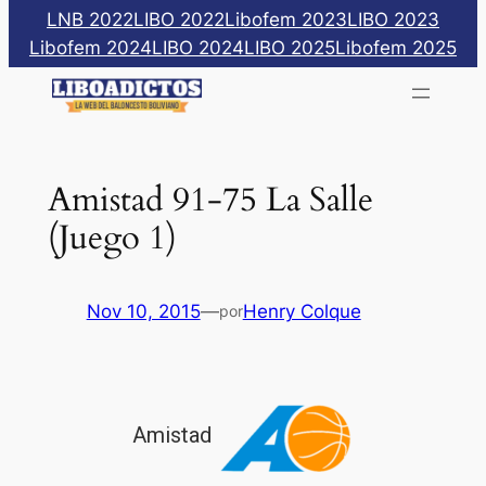
Saltar
LNB 2022
LIBO 2022
Libofem 2023
LIBO 2023
al
Libofem 2024
LIBO 2024
LIBO 2025
Libofem 2025
contenido
Amistad 91-75 La Salle
(Juego 1)
Nov 10, 2015
—
Henry Colque
por
Amistad