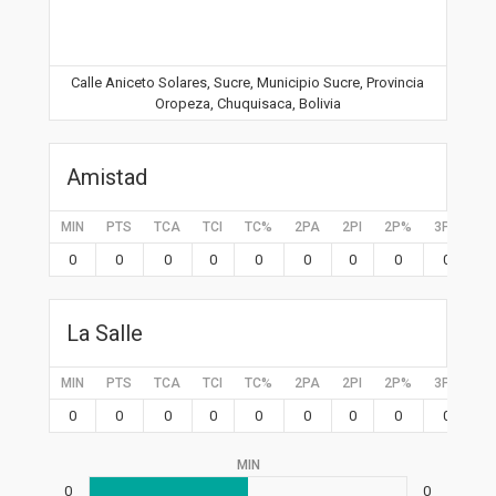
Calle Aniceto Solares, Sucre, Municipio Sucre, Provincia
Oropeza, Chuquisaca, Bolivia
Amistad
MIN
PTS
TCA
TCI
TC%
2PA
2PI
2P%
3PA
3P
0
0
0
0
0
0
0
0
0
0
La Salle
MIN
PTS
TCA
TCI
TC%
2PA
2PI
2P%
3PA
3P
0
0
0
0
0
0
0
0
0
0
MIN
0
0